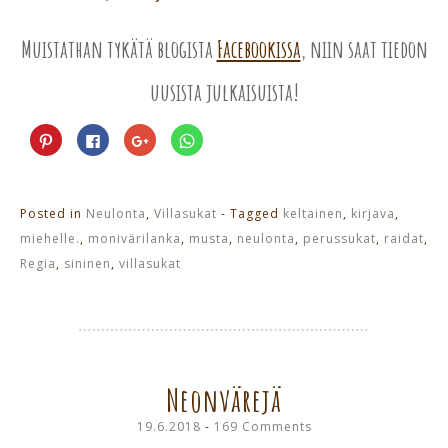
Muistathan tykätä blogista
Facebookissa
, niin saat tiedon
uusista julkaisuista!
Jaa
Jaa
Jaa
Jaa
Pinterest
Facebookissa(Avautuu
Google+
WhatsApp
palvelussa(Avautuu
uudessa
palvelussa(Avautuu
palvelussa(Avautuu
uudessa
ikkunassa)
uudessa
uudessa
ikkunassa)
ikkunassa)
ikkunassa)
Posted in
Neulonta
,
Villasukat
- Tagged
keltainen
,
kirjava
,
miehelle.
,
monivärilanka
,
musta
,
neulonta
,
perussukat
,
raidat
,
Regia
,
sininen
,
villasukat
Neonvärejä
19.6.2018
169 Comments