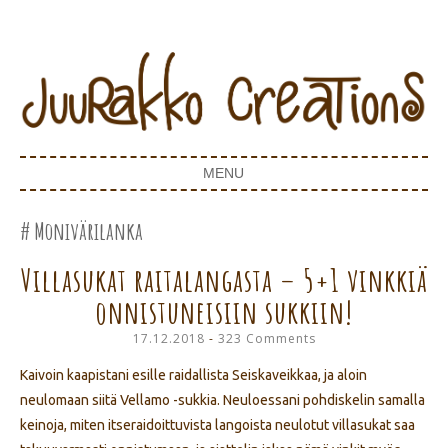
Juurakko Creations
JUURAKKO CREATIONS
MENU
SKIP TO CONTENT
Monivärilanka
Villasukat raitalangasta – 5+1 vinkkiä
onnistuneisiin sukkiin!
17.12.2018
323 Comments
Kaivoin kaapistani esille raidallista Seiskaveikkaa, ja aloin
neulomaan siitä Vellamo -sukkia. Neuloessani pohdiskelin samalla
keinoja, miten itseraidoittuvista langoista neulotut villasukat saa