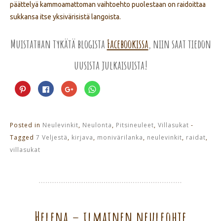
päättelyä kammoamattoman vaihtoehto puolestaan on raidoittaa
sukkansa itse yksivärisistä langoista.
Muistathan tykätä blogista
Facebookissa
, niin saat tiedon
uusista julkaisuista!
Jaa
Jaa
Jaa
Jaa
Pinterest
Facebookissa(Avautuu
Google+
WhatsApp
palvelussa(Avautuu
uudessa
palvelussa(Avautuu
palvelussa(Avautuu
uudessa
ikkunassa)
uudessa
uudessa
ikkunassa)
ikkunassa)
ikkunassa)
Posted in
Neulevinkit
,
Neulonta
,
Pitsineuleet
,
Villasukat
-
Tagged
7 Veljestä
,
kirjava
,
monivärilanka
,
neulevinkit
,
raidat
,
villasukat
Helena – ilmainen neuleohje