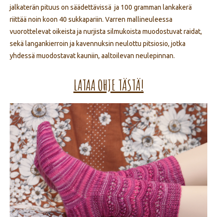
jalkaterän pituus on säädettävissä ja 100 gramman lankakerä
riittää noin koon 40 sukkapariin. Varren mallineuleessa
vuorottelevat oikeista ja nurjista silmukoista muodostuvat raidat,
sekä langankierroin ja kavennuksin neulottu pitsiosio, jotka
yhdessä muodostavat kauniin, aaltoilevan neulepinnan.
LATAA OHJE TÄSTÄ!