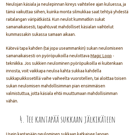
Neulojan käsiala ja neulepinnan kireys vaihtelee ajan kuluessa, ja
tämä vaikuttaa siihen, kuinka monta silmukkaa saat tehtyä yhdestä
raitalangan väripätkästä. Kun neulot kummatkin sukat
samanaikaisesti, tapahtuvat mahdolliset käsialan vaihtelut
kummassakin sukassa samaan aikaan.
Kätevä tapa kahden (tai jopa useammankin) sukan neulomiseen
samanaikaisesti on pyöröpuikoilla neulottava
Magic Loop
-
tekniikka. Jos sukkien neulominen pyöröpuikoilla ei kuitenkaan
innosta, voit vaikkapa neuloa kahta sukkaa kahdella
sukkapuikkosetillä vaihe vaiheelta vuorotellen, tai aloittaa toisen
sukan neulomisen mahdollisimman pian ensimmäisen
valmistuttua, jotta käsiala ehtii muuttumaan mahdollisimman
vähän.
4. Tee kantapää sukkaan jälkikäteen
Usein kantapään neulominen sukkaan katkaisee langan