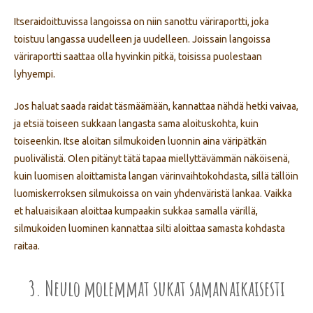
Itseraidoittuvissa langoissa on niin sanottu väriraportti, joka
toistuu langassa uudelleen ja uudelleen. Joissain langoissa
väriraportti saattaa olla hyvinkin pitkä, toisissa puolestaan
lyhyempi.
Jos haluat saada raidat täsmäämään, kannattaa nähdä hetki vaivaa,
ja etsiä toiseen sukkaan langasta sama aloituskohta, kuin
toiseenkin. Itse aloitan silmukoiden luonnin aina väripätkän
puolivälistä. Olen pitänyt tätä tapaa miellyttävämmän näköisenä,
kuin luomisen aloittamista langan värinvaihtokohdasta, sillä tällöin
luomiskerroksen silmukoissa on vain yhdenväristä lankaa. Vaikka
et haluaisikaan aloittaa kumpaakin sukkaa samalla värillä,
silmukoiden luominen kannattaa silti aloittaa samasta kohdasta
raitaa.
3. Neulo molemmat sukat samanaikaisesti