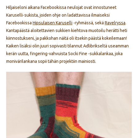
Hiljaiseloni aikana Facebookissa neulojat ovat innostuneet
Karuselli-sukista, joiden ohje on ladattavissa ilmaiseksi
Facebookissa
Hipsulaisen Karuselli
-ryhmässä, sekä
Ravelryssa
.
Kantapäästä aloitettavien sukkien kiehtova muotoilu herätti heti
kiinnostukseni, ja pakkohan näitä oli itsekin päästä kokeilemaan!
Kaiken lisäksi olin juuri sopivasti tilannut Adlibrikseltä useamman
kerän uutta, fingering-vahvuista Socki Fine -sukkalankaa, joka
monivärilankana sopii tähän projektiin mainiosti.