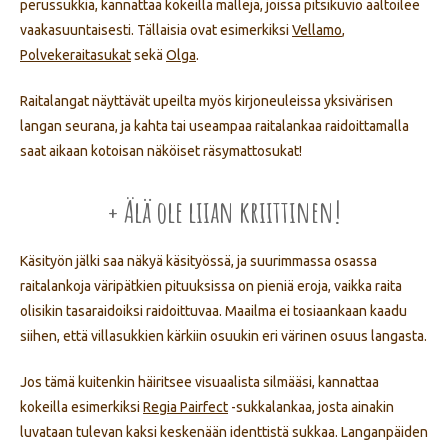
perussukkia, kannattaa kokeilla malleja, joissa pitsikuvio aaltoilee
vaakasuuntaisesti. Tällaisia ovat esimerkiksi
Vellamo
,
Polvekeraitasukat
sekä
Olga
.
Raitalangat näyttävät upeilta myös kirjoneuleissa yksivärisen
langan seurana, ja kahta tai useampaa raitalankaa raidoittamalla
saat aikaan kotoisan näköiset räsymattosukat!
+ Älä ole liian kriittinen!
Käsityön jälki saa näkyä käsityössä, ja suurimmassa osassa
raitalankoja väripätkien pituuksissa on pieniä eroja, vaikka raita
olisikin tasaraidoiksi raidoittuvaa. Maailma ei tosiaankaan kaadu
siihen, että villasukkien kärkiin osuukin eri värinen osuus langasta.
Jos tämä kuitenkin häiritsee visuaalista silmääsi, kannattaa
kokeilla esimerkiksi
Regia Pairfect
-sukkalankaa, josta ainakin
luvataan tulevan kaksi keskenään identtistä sukkaa. Langanpäiden