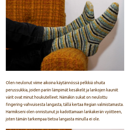
Olen neulonut viime aikoina käytännössä pelkkiä ohuita
perussukkia, joiden pariin lämpimät kesäkelit ja lankojen kauniit
värit ovat minut houkutelleet. Nämäkin sukat on neulottu
fingering-vahvuisesta langasta, tällä kertaa Regian valmistamasta.
Harmikseni olen onnistunut jo kadottamaan lankakerän vyötteen,
joten tämän tarkempaa tietoa langasta minulla ei ole.