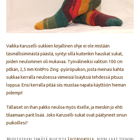
Vaikka Karuselli-sukkien kirjallinen ohje ei ole mistään
täsmällisimmästä päästä, syntyi sillä kuitenkin hauskat sukat,
joiden neulominen oli mukavaa. Työvälineiksi valitsin 100 cm
pitkän, 2,5 mm KnitPro Zing -pyöröpuikon, josta meinasi kahta
sukkaa kerralla neuloessa viimeisiä lisäyksiä tehdessä pituus
loppua. Ensi kerralla pitää siis muistaa napata käyttöön hieman
pidempi!
Tällaiset on ihan pakko neuloa myös itselle, ja mieskin jo ehti
tilaamaan parit lisää. Joko Karuselli-sukat ovat päätyneet sinun
puikoillesi?