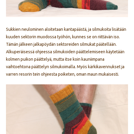
Sukkien neulominen aloitetaan kantapäästä, ja silmukoita lisätään
kuuden sektorin muodossa työhön, kunnes se on riittävän iso.
Tämän jälkeen jalkapöydän sektoreiden silmukat päätellään.
Alkuperäisessä ohjeessa silmukoiden päättelemiseen käytetään
kolmen puikon päättelyä, mutta itse koin kauniimpana
vaihtoehtona päättelyn silmukoimalla. Myös kärkikavennukset ja
varren resorin tein ohjeesta poiketen, oman maun mukaisesti.