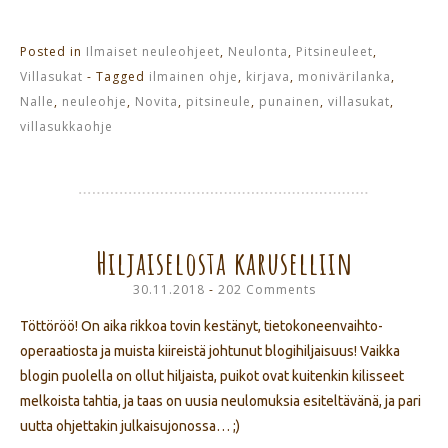
uudessa
ikkunassa)
uudessa
uudessa
ikkunassa)
ikkunassa)
ikkunassa)
Posted in
Ilmaiset neuleohjeet
,
Neulonta
,
Pitsineuleet
,
Villasukat
- Tagged
ilmainen ohje
,
kirjava
,
monivärilanka
,
Nalle
,
neuleohje
,
Novita
,
pitsineule
,
punainen
,
villasukat
,
villasukkaohje
Hiljaiselosta karuselliin
30.11.2018
202 Comments
Töttöröö! On aika rikkoa tovin kestänyt, tietokoneenvaihto-
operaatiosta ja muista kiireistä johtunut blogihiljaisuus! Vaikka
blogin puolella on ollut hiljaista, puikot ovat kuitenkin kilisseet
melkoista tahtia, ja taas on uusia neulomuksia esiteltävänä, ja pari
uutta ohjettakin julkaisujonossa… ;)