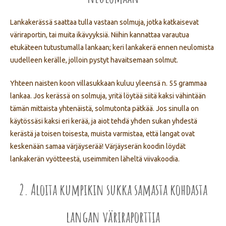
Lankakerässä saattaa tulla vastaan solmuja, jotka katkaisevat
väriraportin, tai muita ikävyyksiä. Niihin kannattaa varautua
etukäteen tutustumalla lankaan; keri lankakerä ennen neulomista
uudelleen kerälle, jolloin pystyt havaitsemaan solmut.
Yhteen naisten koon villasukkaan kuluu yleensä n. 55 grammaa
lankaa. Jos kerässä on solmuja, yritä löytää siitä kaksi vähintään
tämän mittaista yhtenäistä, solmutonta pätkää. Jos sinulla on
käytössäsi kaksi eri kerää, ja aiot tehdä yhden sukan yhdestä
kerästä ja toisen toisesta, muista varmistaa, että langat ovat
keskenään samaa värjäyserää! Värjäyserän koodin löydät
lankakerän vyötteestä, useimmiten läheltä viivakoodia.
2. Aloita kumpikin sukka samasta kohdasta
langan väriraporttia