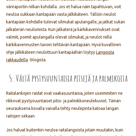
väriraportin nilkan kohdalla. Jos et halua näin tapahtuvan, voit
neuloa sukkaan kantapään vasta jälkikäteen. Tällöin neulot
kantapään kohdalle tulevat silmukat apulangalle, ja jatkat sukan
jalkaterän neulomista. Kun jalkaterä ja kärkikavennukset ovat
valmiit, poimit apulangalla olevat silmukat, ja neulot niillä
kärkikavennusten tavoin tehtävän kantapään. Hyvä kuvallinen
ohje jälkikäteen neulottuun kantapäähän löytyy
Langoista
rakkaudella
-blogista.
5. Vältä pystysuuntaisia pitsejä ja palmikoita
Raitalankojen raidat ovat vaakasuuntaisia, joten useimmiten ne
rikkovat pystysuuntaiset pitsi- ja palmikkoneulekuviot. Tämän
seurauksena kovalla vaivalla tehty neulepinta katoaa langan
raitojen sekaan.
Jos haluat kuitenkin neuloa raitalangoista jotain muutakin, kuin