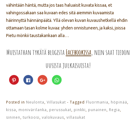
vähintään häntä, mutta jos taas haluaisit kuvata kissaa, et
vahingossakaan saa kuvaan edes sitä aiemmin kuvaamista
häirinnyttä hännänpäätä. Yllä olevan kuvan kuvaushetkellä ehdin
ottamaan tasan kolme kuvaa: yhden onnistuneen, ja kaksi, joissa
Pietu mönkii taustakankaan alla…
Muistathan tykätä blogista
Facebookissa
, niin saat tiedon
uusista julkaisuista!
Jaa
Jaa
Jaa
Jaa
Pinterest
Facebookissa(Avautuu
Google+
WhatsApp
palvelussa(Avautuu
uudessa
palvelussa(Avautuu
palvelussa(Avautuu
uudessa
ikkunassa)
uudessa
uudessa
ikkunassa)
ikkunassa)
ikkunassa)
Posted in
Neulonta
,
Villasukat
- Tagged
Fluormania
,
höpinää
,
kissa
,
monivärilanka
,
perussukat
,
pinkki
,
punainen
,
Regia
,
sininen
,
turkoosi
,
valokuvaus
,
villasukat