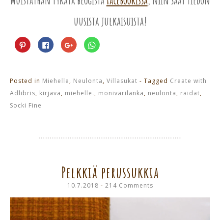
Muistathan tykätä blogista
Facebookissa
, niin saat tiedon
uusista julkaisuista!
Jaa
Jaa
Jaa
Jaa
Pinterest
Facebookissa(Avautuu
Google+
WhatsApp
palvelussa(Avautuu
uudessa
palvelussa(Avautuu
palvelussa(Avautuu
uudessa
ikkunassa)
uudessa
uudessa
ikkunassa)
ikkunassa)
ikkunassa)
Posted in
Miehelle
,
Neulonta
,
Villasukat
- Tagged
Create with
Adlibris
,
kirjava
,
miehelle.
,
monivärilanka
,
neulonta
,
raidat
,
Socki Fine
Pelkkiä perussukkia
10.7.2018
214 Comments