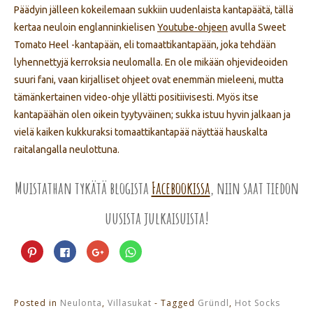
Päädyin jälleen kokeilemaan sukkiin uudenlaista kantapäätä, tällä
kertaa neuloin englanninkielisen
Youtube-ohjeen
avulla Sweet
Tomato Heel -kantapään, eli tomaattikantapään, joka tehdään
lyhennettyjä kerroksia neulomalla. En ole mikään ohjevideoiden
suuri fani, vaan kirjalliset ohjeet ovat enemmän mieleeni, mutta
tämänkertainen video-ohje yllätti positiivisesti. Myös itse
kantapäähän olen oikein tyytyväinen; sukka istuu hyvin jalkaan ja
vielä kaiken kukkuraksi tomaattikantapää näyttää hauskalta
raitalangalla neulottuna.
Muistathan tykätä blogista
Facebookissa
, niin saat tiedon
uusista julkaisuista!
Jaa
Jaa
Jaa
Jaa
Pinterest
Facebookissa(Avautuu
Google+
WhatsApp
palvelussa(Avautuu
uudessa
palvelussa(Avautuu
palvelussa(Avautuu
uudessa
ikkunassa)
uudessa
uudessa
ikkunassa)
ikkunassa)
ikkunassa)
Posted in
Neulonta
,
Villasukat
- Tagged
Gründl
,
Hot Socks