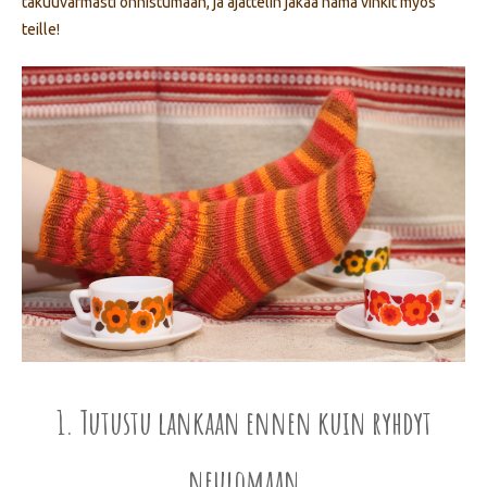
takuuvarmasti onnistumaan, ja ajattelin jakaa nämä vinkit myös
teille!
1. Tutustu lankaan ennen kuin ryhdyt
neulomaan