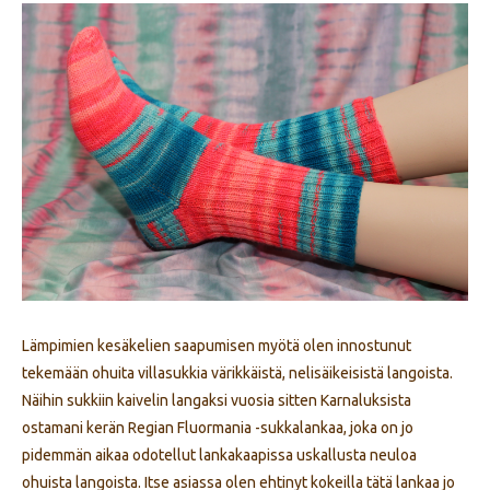
Lämpimien kesäkelien saapumisen myötä olen innostunut
tekemään ohuita villasukkia värikkäistä, nelisäikeisistä langoista.
Näihin sukkiin kaivelin langaksi vuosia sitten Karnaluksista
ostamani kerän Regian Fluormania -sukkalankaa, joka on jo
pidemmän aikaa odotellut lankakaapissa uskallusta neuloa
ohuista langoista. Itse asiassa olen ehtinyt kokeilla tätä lankaa jo