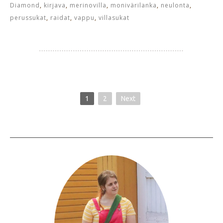
Diamond
,
kirjava
,
merinovilla
,
monivärilanka
,
neulonta
,
perussukat
,
raidat
,
vappu
,
villasukat
1
2
Next