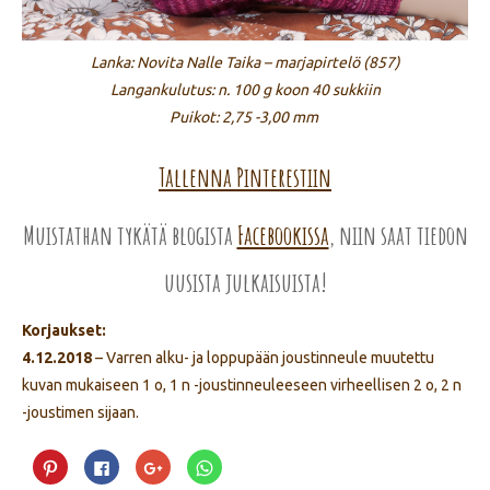
Lanka: Novita Nalle Taika – marjapirtelö (857)
Langankulutus: n. 100 g koon 40 sukkiin
Puikot: 2,75 -3,00 mm
Tallenna Pinterestiin
Muistathan tykätä blogista
Facebookissa
, niin saat tiedon
uusista julkaisuista!
Korjaukset:
4.12.2018
– Varren alku- ja loppupään joustinneule muutettu
kuvan mukaiseen 1 o, 1 n -joustinneuleeseen virheellisen 2 o, 2 n
-joustimen sijaan.
Jaa
Jaa
Jaa
Jaa
Pinterest
Facebookissa(Avautuu
Google+
WhatsApp
palvelussa(Avautuu
uudessa
palvelussa(Avautuu
palvelussa(Avautuu