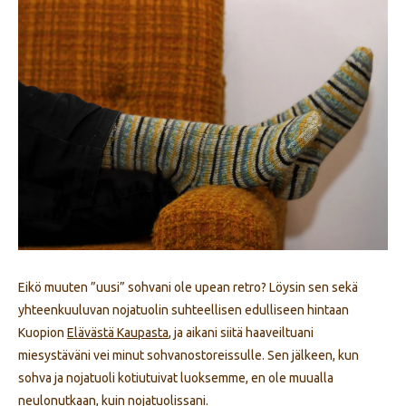
Eikö muuten ”uusi” sohvani ole upean retro? Löysin sen sekä
yhteenkuuluvan nojatuolin suhteellisen edulliseen hintaan
Kuopion
Elävästä Kaupasta
, ja aikani siitä haaveiltuani
miesystäväni vei minut sohvanostoreissulle. Sen jälkeen, kun
sohva ja nojatuoli kotiutuivat luoksemme, en ole muualla
neulonutkaan, kuin nojatuolissani.