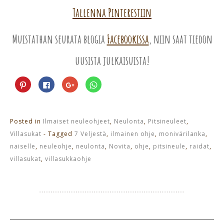
Tallenna Pinterestiin
Muistathan seurata blogia
Facebookissa
, niin saat tiedon
uusista julkaisuista!
Jaa
Jaa
Jaa
Jaa
Pinterest
Facebookissa(Avautuu
Google+
WhatsApp
palvelussa(Avautuu
uudessa
palvelussa(Avautuu
palvelussa(Avautuu
uudessa
ikkunassa)
uudessa
uudessa
ikkunassa)
ikkunassa)
ikkunassa)
Posted in
Ilmaiset neuleohjeet
,
Neulonta
,
Pitsineuleet
,
Villasukat
- Tagged
7 Veljestä
,
ilmainen ohje
,
monivärilanka
,
naiselle
,
neuleohje
,
neulonta
,
Novita
,
ohje
,
pitsineule
,
raidat
,
villasukat
,
villasukkaohje