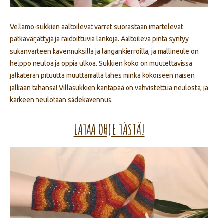
Vellamo-sukkien aaltoilevat varret suorastaan imartelevat
pätkävärjättyjä ja raidoittuvia lankoja. Aaltoileva pinta syntyy
sukanvarteen kavennuksilla ja langankierroilla, ja mallineule on
helppo neuloa ja oppia ulkoa. Sukkien koko on muutettavissa
jalkaterän pituutta muuttamalla lähes minkä kokoiseen naisen
jalkaan tahansa! Villasukkien kantapää on vahvistettua neulosta, ja
kärkeen neulotaan sädekavennus.
LATAA OHJE TÄSTÄ!