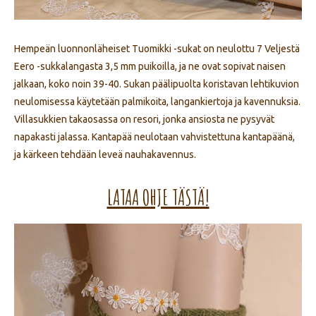
Hempeän luonnonläheiset Tuomikki -sukat on neulottu 7 Veljestä
Eero -sukkalangasta 3,5 mm puikoilla, ja ne ovat sopivat naisen
jalkaan, koko noin 39-40. Sukan päälipuolta koristavan lehtikuvion
neulomisessa käytetään palmikoita, langankiertoja ja kavennuksia.
Villasukkien takaosassa on resori, jonka ansiosta ne pysyvät
napakasti jalassa. Kantapää neulotaan vahvistettuna kantapäänä,
ja kärkeen tehdään leveä nauhakavennus.
LATAA OHJE TÄSTÄ!