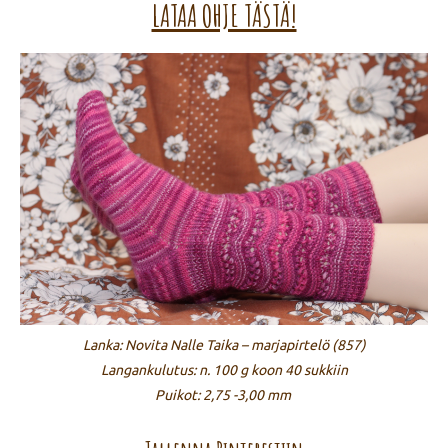
LATAA OHJE TÄSTÄ!
Lanka: Novita Nalle Taika – marjapirtelö (857)
Langankulutus: n. 100 g koon 40 sukkiin
Puikot: 2,75 -3,00 mm