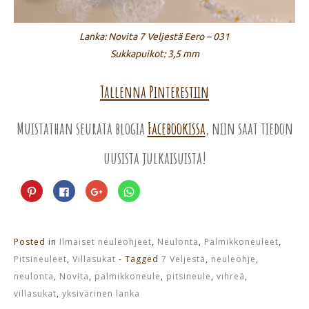
Lanka: Novita 7 Veljestä Eero – 031
Sukkapuikot: 3,5 mm
Tallenna Pinterestiin
Muistathan seurata blogia
Facebookissa
, niin saat tiedon
uusista julkaisuista!
Jaa
Jaa
Jaa
Jaa
Pinterest
Facebookissa(Avautuu
Google+
WhatsApp
palvelussa(Avautuu
uudessa
palvelussa(Avautuu
palvelussa(Avautuu
uudessa
ikkunassa)
uudessa
uudessa
ikkunassa)
ikkunassa)
ikkunassa)
Posted in
Ilmaiset neuleohjeet
,
Neulonta
,
Palmikkoneuleet
,
Pitsineuleet
,
Villasukat
- Tagged
7 Veljestä
,
neuleohje
,
neulonta
,
Novita
,
palmikkoneule
,
pitsineule
,
vihreä
,
villasukat
,
yksivärinen lanka