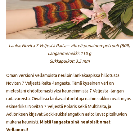
Lanka: Novita 7 Veljestä Raita – vihreä-punainen-petrooli (809)
Langanmenekki: 110 g
Sukkapuikot: 3,5 mm
Oman versioni Vellamoista neuloin lankakaapissa hillotusta
Novitan 7 Veljestä Raita -langasta. Tämä kyseinen väri on
mielestäni ehdottomasti yksi kauneimmista 7 Veljestä -langan
raitaväreistä. Oivallisia lankavaihtoehtoja näihin sukkiin ovat myös
esimerkiksi Novitan 7 Veljestä Polaris sekä Multiraita, ja
Adlibriksen kirjavat Socki-sukkalangatkin aaltoilevat pitsikuvion
mukana kauniisti.
Mistä langasta sinä neuloisit omat
Vellamosi?