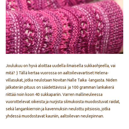
Joulukuu on hyvä aloittaa uudella ilmaisella sukkaohjeella, vai
mitä? :) Tällä kertaa vuorossa on aaltoilevavartiset Helena-
villasukat, jotka neulotaan Novitan Nalle Taika -langasta. Niiden
jalkaterän pituus on säädettävissä ja 100 gramman lankakerä
riittää noin koon 40 sukkapariin. Varren mallineuleessa
vuorottelevat oikeista ja nurjista silmukoista muodostuvat raidat,
sekä langankierroin ja kavennuksin neulottu pitsiosio, jotka
yhdessä muodostavat kauniin, aaltoilevan neulepinnan.