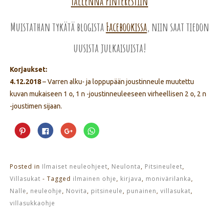
Tallenna Pinterestiin
Muistathan tykätä blogista
Facebookissa
, niin saat tiedon
uusista julkaisuista!
Korjaukset:
4.12.2018
– Varren alku- ja loppupään joustinneule muutettu
kuvan mukaiseen 1 o, 1 n -joustinneuleeseen virheellisen 2 o, 2 n
-joustimen sijaan.
Jaa
Jaa
Jaa
Jaa
Pinterest
Facebookissa(Avautuu
Google+
WhatsApp
palvelussa(Avautuu
uudessa
palvelussa(Avautuu
palvelussa(Avautuu
uudessa
ikkunassa)
uudessa
uudessa
ikkunassa)
ikkunassa)
ikkunassa)
Posted in
Ilmaiset neuleohjeet
,
Neulonta
,
Pitsineuleet
,
Villasukat
- Tagged
ilmainen ohje
,
kirjava
,
monivärilanka
,
Nalle
,
neuleohje
,
Novita
,
pitsineule
,
punainen
,
villasukat
,
villasukkaohje