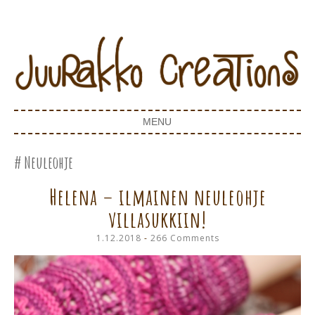
Juurakko Creations
JUURAKKO CREATIONS
MENU
SKIP TO CONTENT
Neuleohje
Helena – ilmainen neuleohje
villasukkiin!
1.12.2018
266 Comments