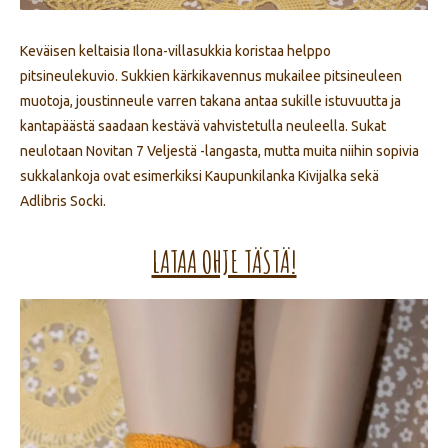
Keväisen keltaisia Ilona-villasukkia koristaa helppo
pitsineulekuvio. Sukkien kärkikavennus mukailee pitsineuleen
muotoja, joustinneule varren takana antaa sukille istuvuutta ja
kantapäästä saadaan kestävä vahvistetulla neuleella. Sukat
neulotaan Novitan 7 Veljestä -langasta, mutta muita niihin sopivia
sukkalankoja ovat esimerkiksi Kaupunkilanka Kivijalka sekä
Adlibris Socki.
LATAA OHJE TÄSTÄ!