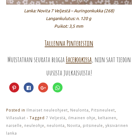
Lanka: Novita 7 Veljestä – Auringonkukka (268)
Langankulutus: n. 120 g
Puikot: 3,5 mm
Tallenna Pinterestiin
Muistathan seurata blogia
Facebookissa
, niin saat tiedon
uusista julkaisuista!
Jaa
Jaa
Jaa
Jaa
Pinterest
Facebookissa(Avautuu
Google+
WhatsApp
palvelussa(Avautuu
uudessa
palvelussa(Avautuu
palvelussa(Avautuu
uudessa
ikkunassa)
uudessa
uudessa
ikkunassa)
ikkunassa)
ikkunassa)
Posted in
Ilmaiset neuleohjeet
,
Neulonta
,
Pitsineuleet
,
Villasukat
- Tagged
7 Veljestä
,
ilmainen ohje
,
keltainen
,
naiselle
,
neuleohje
,
neulonta
,
Novita
,
pitsineule
,
yksivärinen
lanka