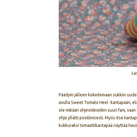
La
Päädyin jälleen kokeilemaan sukkiin uuden
avulla Sweet Tomato Heel -kantapään, eli
ole mikään ohjevideoiden suuri fani, vaan
ohje yllätti positiivisesti. Myös itse kant
kukkuraksi tomaattikantapää näyttää hausk