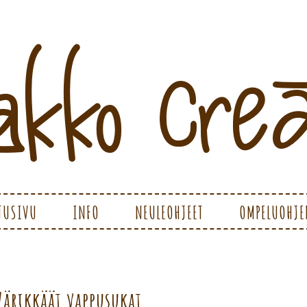
ATIONS
TUSIVU
INFO
NEULEOHJEET
OMPELUOHJE
Värikkäät vappusukat