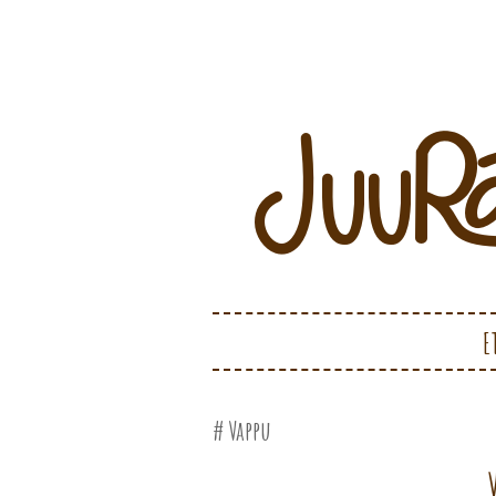
Juurakko Creations
JUURAKKO CRE
SKIP TO CONTENT
E
Vappu