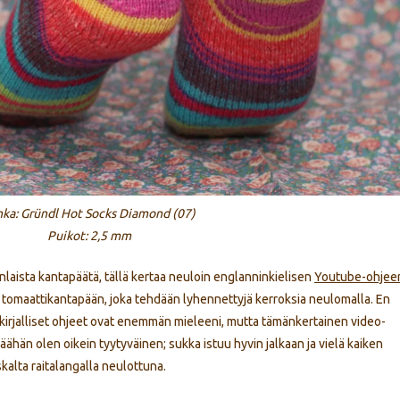
nka: Gründl Hot Socks Diamond (07)
Puikot: 2,5 mm
laista kantapäätä, tällä kertaa neuloin englanninkielisen
Youtube-ohjee
 tomaattikantapään, joka tehdään lyhennettyjä kerroksia neulomalla. En
 kirjalliset ohjeet ovat enemmän mieleeni, mutta tämänkertainen video-
apäähän olen oikein tyytyväinen; sukka istuu hyvin jalkaan ja vielä kaiken
alta raitalangalla neulottuna.