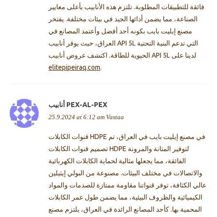
فائقة للتطبيقات المطلوبة. تلتزم هذه الأنابيب بأعلى معايير
الصناعة، مما يضمن أدائها الجيد في بيئات مختلفة. يفتخر
مصنع إيليت بايب بكونه أحد أفضل وأعتمد المصانع في
العراق، حيث يوفر أنابيب API 5L التي تدعم البنية التحتية
الحيوية للطاقة. اكتشف عروض أنابيب API 5L لدينا على
elitepipeiraq.com
.
أنابيب PEX-AL-PEX
25.9.2024 at 6:12 am
Vastaa
قنوات الكابلات HDPE في مصنع إيليت بايب في العراق، تم
تصميم قنوات الكابلات HDPE لتوفير المتانة والمرونة
الفائقة، مما يجعلها مثالية لحماية الكابلات الكهربائية
والاتصالات في مختلف البيئات. مصنوعة من البولي إيثيلين
عالي الكثافة، توفر قنواتنا مقاومة ممتازة للصدمات والمواد
الكيميائية والظروف البيئية، مما يضمن طول عمر الكابلات
المحمية بها. كأحد المصانع الرائدة في العراق، يلتزم مصنع