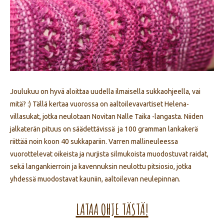
Joulukuu on hyvä aloittaa uudella ilmaisella sukkaohjeella, vai
mitä? :) Tällä kertaa vuorossa on aaltoilevavartiset Helena-
villasukat, jotka neulotaan Novitan Nalle Taika -langasta. Niiden
jalkaterän pituus on säädettävissä ja 100 gramman lankakerä
riittää noin koon 40 sukkapariin. Varren mallineuleessa
vuorottelevat oikeista ja nurjista silmukoista muodostuvat raidat,
sekä langankierroin ja kavennuksin neulottu pitsiosio, jotka
yhdessä muodostavat kauniin, aaltoilevan neulepinnan.
LATAA OHJE TÄSTÄ!