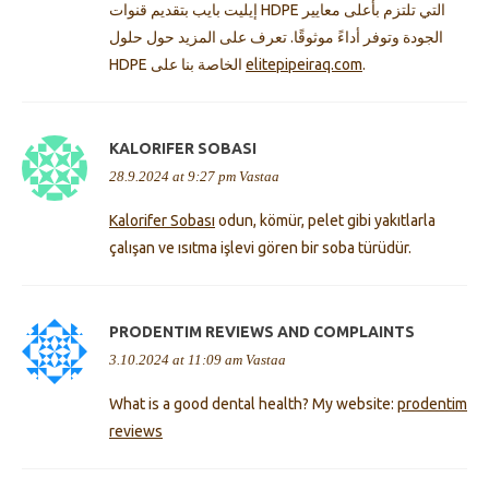
إيليت بايب بتقديم قنوات HDPE التي تلتزم بأعلى معايير
الجودة وتوفر أداءً موثوقًا. تعرف على المزيد حول حلول
HDPE الخاصة بنا على
elitepipeiraq.com
.
KALORIFER SOBASI
28.9.2024 at 9:27 pm
Vastaa
Kalorifer Sobası
odun, kömür, pelet gibi yakıtlarla
çalışan ve ısıtma işlevi gören bir soba türüdür.
PRODENTIM REVIEWS AND COMPLAINTS
3.10.2024 at 11:09 am
Vastaa
What is a good dental health? My website:
prodentim
reviews