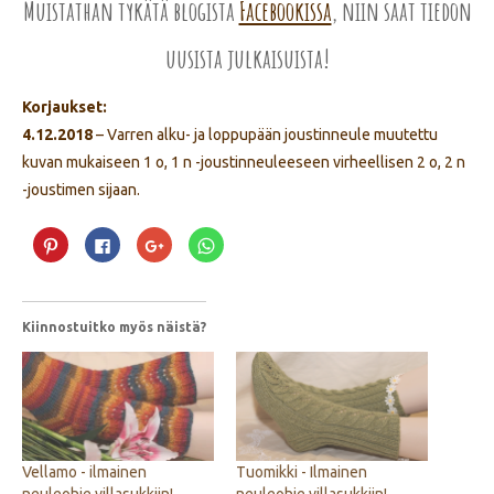
Muistathan tykätä blogista
Facebookissa
, niin saat tiedon
uusista julkaisuista!
Korjaukset:
4.12.2018
– Varren alku- ja loppupään joustinneule muutettu
kuvan mukaiseen 1 o, 1 n -joustinneuleeseen virheellisen 2 o, 2 n
-joustimen sijaan.
Jaa
Jaa
Jaa
Jaa
Pinterest
Facebookissa(Avautuu
Google+
WhatsApp
palvelussa(Avautuu
uudessa
palvelussa(Avautuu
palvelussa(Avautuu
uudessa
ikkunassa)
uudessa
uudessa
ikkunassa)
ikkunassa)
ikkunassa)
Kiinnostuitko myös näistä?
Vellamo - ilmainen
Tuomikki - Ilmainen