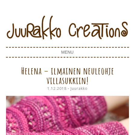
Juurakko Creations
JUURAKKO CREATIONS
MENU
SKIP TO CONTENT
Helena – ilmainen neuleohje
villasukkiin!
1.12.2018
-
Juurakko