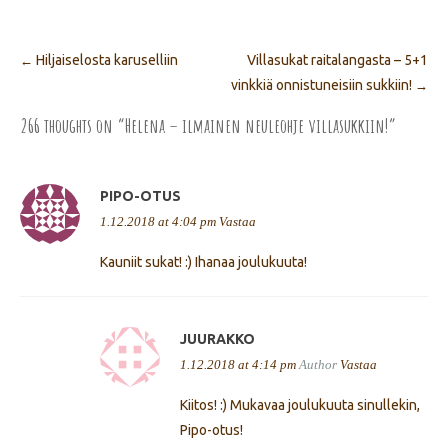
Hiljaiselosta karuselliin
Villasukat raitalangasta – 5+1
←
Post navigation
vinkkiä onnistuneisiin sukkiin!
→
266 thoughts on “
Helena – ilmainen neuleohje villasukkiin!
”
PIPO-OTUS
1.12.2018 at 4:04 pm
Vastaa
Kauniit sukat! :) Ihanaa joulukuuta!
JUURAKKO
1.12.2018 at 4:14 pm
Author
Vastaa
Kiitos! :) Mukavaa joulukuuta sinullekin,
Pipo-otus!