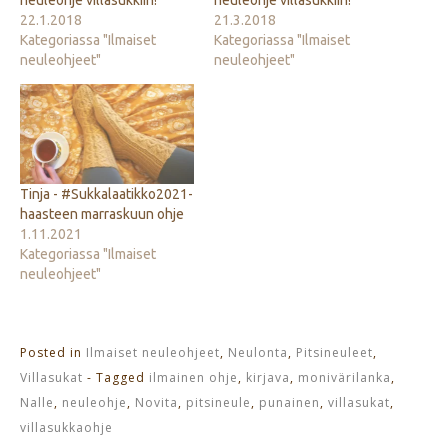
neuleohje villasukkiin!
neuleohje villasukkiin!
22.1.2018
21.3.2018
Kategoriassa "Ilmaiset
Kategoriassa "Ilmaiset
neuleohjeet"
neuleohjeet"
Tinja - #Sukkalaatikko2021-
haasteen marraskuun ohje
1.11.2021
Kategoriassa "Ilmaiset
neuleohjeet"
Posted in
Ilmaiset neuleohjeet
,
Neulonta
,
Pitsineuleet
,
Villasukat
- Tagged
ilmainen ohje
,
kirjava
,
monivärilanka
,
Nalle
,
neuleohje
,
Novita
,
pitsineule
,
punainen
,
villasukat
,
villasukkaohje