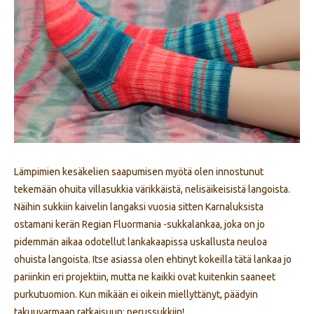
Lämpimien kesäkelien saapumisen myötä olen innostunut
tekemään ohuita villasukkia värikkäistä, nelisäikeisistä langoista.
Näihin sukkiin kaivelin langaksi vuosia sitten Karnaluksista
ostamani kerän Regian Fluormania -sukkalankaa, joka on jo
pidemmän aikaa odotellut lankakaapissa uskallusta neuloa
ohuista langoista. Itse asiassa olen ehtinyt kokeilla tätä lankaa jo
pariinkin eri projektiin, mutta ne kaikki ovat kuitenkin saaneet
purkutuomion. Kun mikään ei oikein miellyttänyt, päädyin
takuuvarmaan ratkaisuun: perussukkiin!