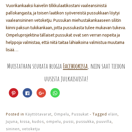
Vuorikankaaksi kaivelin tilkkulaatikostani vaaleansinistä
pallokangasta, ja toisen laatikon syövereistä pussukkaan löytyi
vaaleansininen vetoketju. Pussukan miehustakankaaseen silitin
kiinni paksun tukikankaan, jotta pussukasta tulee mukavan tukeva.
Ompeluprojektina tällaiset pussukat ovat sen verran nopeita ja
helppoja valmistaa, että niitä taitaa lähiaikoina valmistua muutama
lisää…
Muistathan seurata blogia
Facebookissa
, niin saat tiedon
uusista julkaisuista!
Jaa
Jaa
Jaa
Jaa
Pinterest
Facebookissa(Avautuu
Google+
WhatsApp
palvelussa(Avautuu
uudessa
palvelussa(Avautuu
palvelussa(Avautuu
uudessa
ikkunassa)
uudessa
uudessa
ikkunassa)
ikkunassa)
ikkunassa)
Posted in
Käyttötavarat
,
Ompelu
,
Pussukat
- Tagged
eläin
,
Jujuna
,
kissa
,
kudos
,
ompelu
,
pussi
,
pussukka
,
puuvilla
,
sininen
,
vetoketju