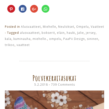
Jaa
Jaa
Jaa
Jaa
Pinterest
Facebookissa(Avautuu
Google+
WhatsApp
palvelussa(Avautuu
uudessa
palvelussa(Avautuu
palvelussa(Avautuu
uudessa
ikkunassa)
uudessa
uudessa
ikkunassa)
ikkunassa)
ikkunassa)
Posted in
Alusvaatteet
,
Miehelle
,
Neulokset
,
Ompelu
,
Vaatteet
- Tagged
alusvaatteet
,
bokserit
,
eläin
,
hauki
,
Jalie
,
jersey
,
kala
,
kuminauha
,
miehelle.
,
ompelu
,
PaaPii Design
,
sininen
,
trikoo
,
vaatteet
Polvekeraitasukat
5.2.2018
739 Comments