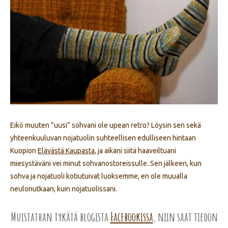
Eikö muuten ”uusi” sohvani ole upean retro? Löysin sen sekä
yhteenkuuluvan nojatuolin suhteellisen edulliseen hintaan
Kuopion
Elävästä Kaupasta
, ja aikani siitä haaveiltuani
miesystäväni vei minut sohvanostoreissulle. Sen jälkeen, kun
sohva ja nojatuoli kotiutuivat luoksemme, en ole muualla
neulonutkaan, kuin nojatuolissani.
Muistathan tykätä blogista
Facebookissa
, niin saat tiedon