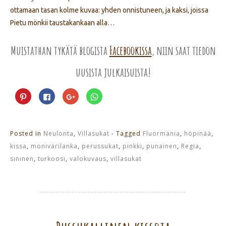
ottamaan tasan kolme kuvaa: yhden onnistuneen, ja kaksi, joissa
Pietu mönkii taustakankaan alla…
Muistathan tykätä blogista
Facebookissa
, niin saat tiedon
uusista julkaisuista!
Jaa
Jaa
Jaa
Jaa
Pinterest
Facebookissa(Avautuu
Google+
WhatsApp
palvelussa(Avautuu
uudessa
palvelussa(Avautuu
palvelussa(Avautuu
uudessa
ikkunassa)
uudessa
uudessa
ikkunassa)
ikkunassa)
ikkunassa)
Posted in
Neulonta
,
Villasukat
- Tagged
Fluormania
,
höpinää
,
kissa
,
monivärilanka
,
perussukat
,
pinkki
,
punainen
,
Regia
,
sininen
,
turkoosi
,
valokuvaus
,
villasukat