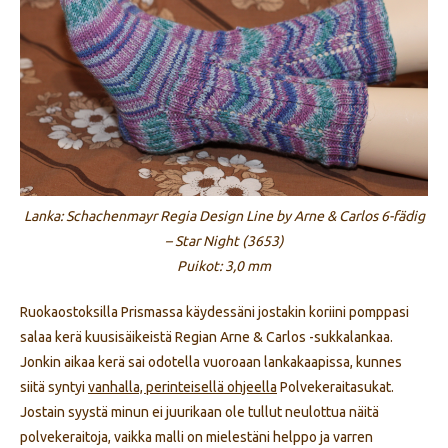
Lanka: Schachenmayr Regia Design Line by Arne & Carlos 6-fädig
– Star Night (3653)
Puikot: 3,0 mm
Ruokaostoksilla Prismassa käydessäni jostakin koriini pomppasi
salaa kerä kuusisäikeistä Regian Arne & Carlos -sukkalankaa.
Jonkin aikaa kerä sai odotella vuoroaan lankakaapissa, kunnes
siitä syntyi
vanhalla, perinteisellä ohjeella
Polvekeraitasukat.
Jostain syystä minun ei juurikaan ole tullut neulottua näitä
polvekeraitoja, vaikka malli on mielestäni helppo ja varren