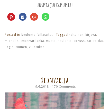
uusista julkaisuista!
Jaa
Jaa
Jaa
Jaa
Pinterest
Facebookissa(Avautuu
Google+
WhatsApp
palvelussa(Avautuu
uudessa
palvelussa(Avautuu
palvelussa(Avautuu
uudessa
ikkunassa)
uudessa
uudessa
ikkunassa)
ikkunassa)
ikkunassa)
Posted in
Neulonta
,
Villasukat
- Tagged
keltainen
,
kirjava
,
miehelle.
,
monivärilanka
,
musta
,
neulonta
,
perussukat
,
raidat
,
Regia
,
sininen
,
villasukat
Neonvärejä
19.6.2018
170 Comments