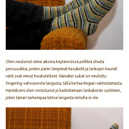
Olen neulonut viime aikoina käytännössä pelkkiä ohuita
perussukkia, joiden pariin lämpimät kesäkelit ja lankojen kauniit
värit ovat minut houkutelleet. Nämäkin sukat on neulottu
fingering-vahvuisesta langasta, tällä kertaa Regian valmistamasta.
Harmikseni olen onnistunut jo kadottamaan lankakerän vyötteen,
joten tämän tarkempaa tietoa langasta minulla ei ole.