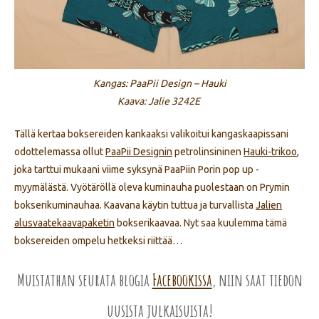
Kangas: PaaPii Design – Hauki
Kaava: Jalie 3242E
Tällä kertaa boksereiden kankaaksi valikoitui kangaskaapissani
odottelemassa ollut
PaaPii Designin
petrolinsininen
Hauki-trikoo
,
joka tarttui mukaani viime syksynä PaaPiin Porin pop up -
myymälästä. Vyötäröllä oleva kuminauha puolestaan on Prymin
bokserikuminauhaa. Kaavana käytin tuttua ja turvallista
Jalien
alusvaatekaavapaketin
bokserikaavaa. Nyt saa kuulemma tämä
boksereiden ompelu hetkeksi riittää…
Muistathan seurata blogia
Facebookissa
, niin saat tiedon
uusista julkaisuista!