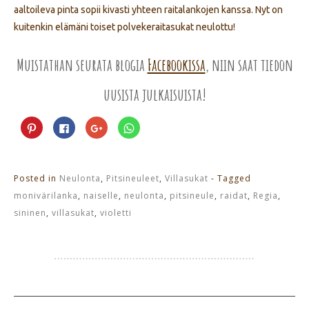
aaltoileva pinta sopii kivasti yhteen raitalankojen kanssa. Nyt on
kuitenkin elämäni toiset polvekeraitasukat neulottu!
Muistathan seurata blogia
Facebookissa
, niin saat tiedon
uusista julkaisuista!
Jaa
Jaa
Jaa
Jaa
Pinterest
Facebookissa(Avautuu
Google+
WhatsApp
palvelussa(Avautuu
uudessa
palvelussa(Avautuu
palvelussa(Avautuu
uudessa
ikkunassa)
uudessa
uudessa
ikkunassa)
ikkunassa)
ikkunassa)
Posted in
Neulonta
,
Pitsineuleet
,
Villasukat
- Tagged
monivärilanka
,
naiselle
,
neulonta
,
pitsineule
,
raidat
,
Regia
,
sininen
,
villasukat
,
violetti