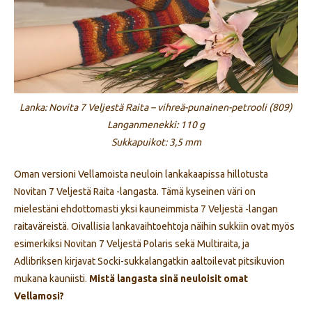
Lanka: Novita 7 Veljestä Raita – vihreä-punainen-petrooli (809)
Langanmenekki: 110 g
Sukkapuikot: 3,5 mm
Oman versioni Vellamoista neuloin lankakaapissa hillotusta
Novitan 7 Veljestä Raita -langasta. Tämä kyseinen väri on
mielestäni ehdottomasti yksi kauneimmista 7 Veljestä -langan
raitaväreistä. Oivallisia lankavaihtoehtoja näihin sukkiin ovat myös
esimerkiksi Novitan 7 Veljestä Polaris sekä Multiraita, ja
Adlibriksen kirjavat Socki-sukkalangatkin aaltoilevat pitsikuvion
mukana kauniisti.
Mistä langasta sinä neuloisit omat
Vellamosi?