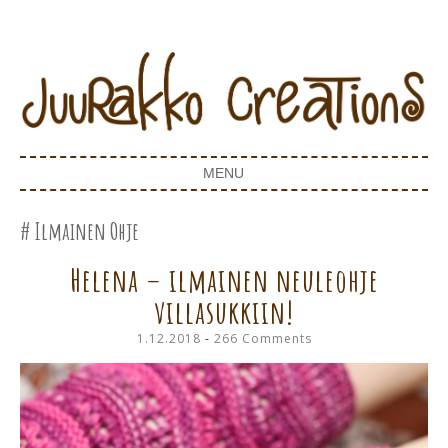
Juurakko Creations
JUURAKKO CREATIONS
MENU
SKIP TO CONTENT
Ilmainen Ohje
Helena – ilmainen neuleohje
villasukkiin!
1.12.2018
266 Comments