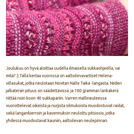
Joulukuu on hyvä aloittaa uudella ilmaisella sukkaohjeella, vai
mitä? :) Tällä kertaa vuorossa on aaltoilevavartiset Helena-
villasukat, jotka neulotaan Novitan Nalle Taika -langasta. Niiden
jalkaterän pituus on säädettävissä ja 100 gramman lankakerä
riittää noin koon 40 sukkapariin. Varren mallineuleessa
vuorottelevat oikeista ja nurjista silmukoista muodostuvat raidat,
sekä langankierroin ja kavennuksin neulottu pitsiosio, jotka
yhdessä muodostavat kauniin, aaltoilevan neulepinnan.