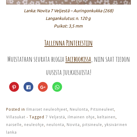
Lanka: Novita 7 Veljestä – Auringonkukka (268)
Langankulutus: n. 120 g
Puikot: 3,5 mm
Tallenna Pinterestiin
Muistathan seurata blogia
Facebookissa
, niin saat tiedon
uusista julkaisuista!
Jaa
Jaa
Jaa
Jaa
Pinterest
Facebookissa(Avautuu
Google+
WhatsApp
palvelussa(Avautuu
uudessa
palvelussa(Avautuu
palvelussa(Avautuu
uudessa
ikkunassa)
uudessa
uudessa
ikkunassa)
ikkunassa)
ikkunassa)
Posted in
Ilmaiset neuleohjeet
,
Neulonta
,
Pitsineuleet
,
Villasukat
- Tagged
7 Veljestä
,
ilmainen ohje
,
keltainen
,
naiselle
,
neuleohje
,
neulonta
,
Novita
,
pitsineule
,
yksivärinen
lanka