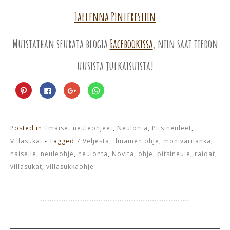
Tallenna Pinterestiin
Muistathan seurata blogia
Facebookissa
, niin saat tiedon
uusista julkaisuista!
Jaa
Jaa
Jaa
Jaa
Pinterest
Facebookissa(Avautuu
Google+
WhatsApp
palvelussa(Avautuu
uudessa
palvelussa(Avautuu
palvelussa(Avautuu
uudessa
ikkunassa)
uudessa
uudessa
ikkunassa)
ikkunassa)
ikkunassa)
Posted in
Ilmaiset neuleohjeet
,
Neulonta
,
Pitsineuleet
,
Villasukat
- Tagged
7 Veljestä
,
ilmainen ohje
,
monivärilanka
,
naiselle
,
neuleohje
,
neulonta
,
Novita
,
ohje
,
pitsineule
,
raidat
,
villasukat
,
villasukkaohje