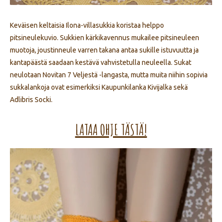
Keväisen keltaisia Ilona-villasukkia koristaa helppo
pitsineulekuvio. Sukkien kärkikavennus mukailee pitsineuleen
muotoja, joustinneule varren takana antaa sukille istuvuutta ja
kantapäästä saadaan kestävä vahvistetulla neuleella. Sukat
neulotaan Novitan 7 Veljestä -langasta, mutta muita niihin sopivia
sukkalankoja ovat esimerkiksi Kaupunkilanka Kivijalka sekä
Adlibris Socki.
LATAA OHJE TÄSTÄ!