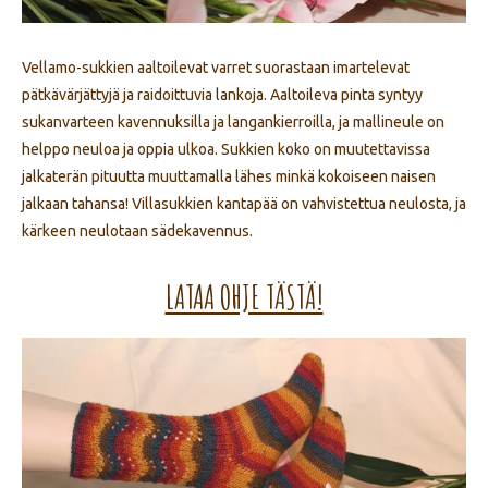
Vellamo-sukkien aaltoilevat varret suorastaan imartelevat
pätkävärjättyjä ja raidoittuvia lankoja. Aaltoileva pinta syntyy
sukanvarteen kavennuksilla ja langankierroilla, ja mallineule on
helppo neuloa ja oppia ulkoa. Sukkien koko on muutettavissa
jalkaterän pituutta muuttamalla lähes minkä kokoiseen naisen
jalkaan tahansa! Villasukkien kantapää on vahvistettua neulosta, ja
kärkeen neulotaan sädekavennus.
LATAA OHJE TÄSTÄ!