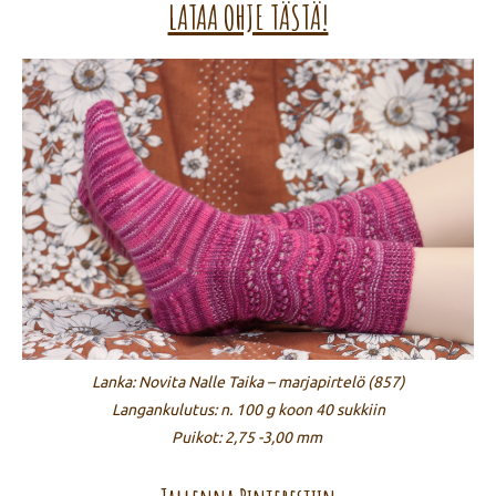
LATAA OHJE TÄSTÄ!
Lanka: Novita Nalle Taika – marjapirtelö (857)
Langankulutus: n. 100 g koon 40 sukkiin
Puikot: 2,75 -3,00 mm