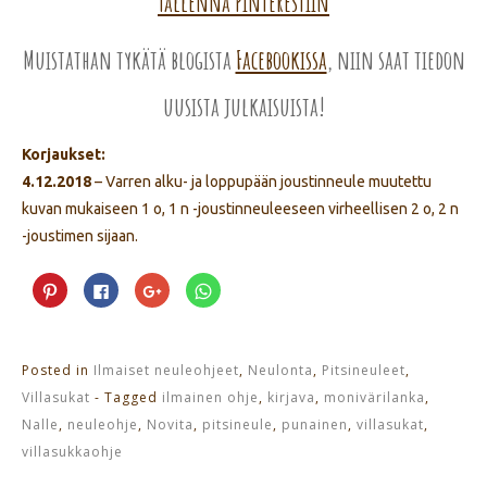
Tallenna Pinterestiin
Muistathan tykätä blogista
Facebookissa
, niin saat tiedon
uusista julkaisuista!
Korjaukset:
4.12.2018
– Varren alku- ja loppupään joustinneule muutettu
kuvan mukaiseen 1 o, 1 n -joustinneuleeseen virheellisen 2 o, 2 n
-joustimen sijaan.
Jaa
Jaa
Jaa
Jaa
Pinterest
Facebookissa(Avautuu
Google+
WhatsApp
palvelussa(Avautuu
uudessa
palvelussa(Avautuu
palvelussa(Avautuu
uudessa
ikkunassa)
uudessa
uudessa
ikkunassa)
ikkunassa)
ikkunassa)
Posted in
Ilmaiset neuleohjeet
,
Neulonta
,
Pitsineuleet
,
Villasukat
- Tagged
ilmainen ohje
,
kirjava
,
monivärilanka
,
Nalle
,
neuleohje
,
Novita
,
pitsineule
,
punainen
,
villasukat
,
villasukkaohje