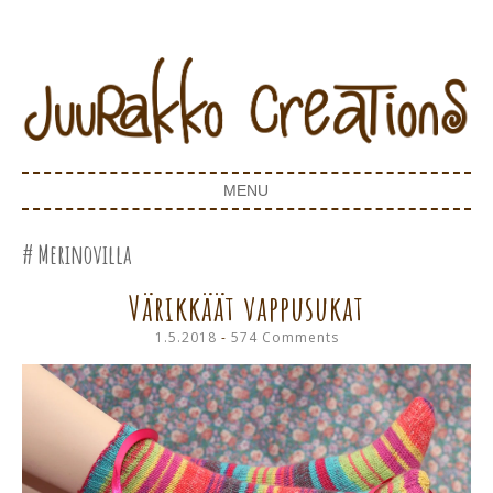
Juurakko Creations
JUURAKKO CREATIONS
MENU
SKIP TO CONTENT
Merinovilla
Värikkäät vappusukat
1.5.2018
574 Comments