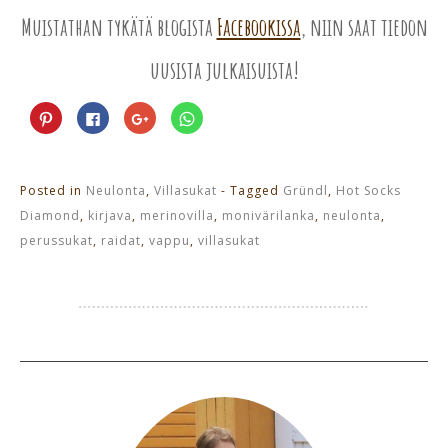
Muistathan tykätä blogista
Facebookissa
, niin saat tiedon
uusista julkaisuista!
Jaa
Jaa
Jaa
Jaa
Pinterest
Facebookissa(Avautuu
Google+
WhatsApp
palvelussa(Avautuu
uudessa
palvelussa(Avautuu
palvelussa(Avautuu
uudessa
ikkunassa)
uudessa
uudessa
ikkunassa)
ikkunassa)
ikkunassa)
Posted in
Neulonta
,
Villasukat
- Tagged
Gründl
,
Hot Socks
Diamond
,
kirjava
,
merinovilla
,
monivärilanka
,
neulonta
,
perussukat
,
raidat
,
vappu
,
villasukat