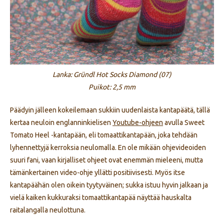
Lanka: Gründl Hot Socks Diamond (07)
Puikot: 2,5 mm
Päädyin jälleen kokeilemaan sukkiin uudenlaista kantapäätä, tällä
kertaa neuloin englanninkielisen
Youtube-ohjeen
avulla Sweet
Tomato Heel -kantapään, eli tomaattikantapään, joka tehdään
lyhennettyjä kerroksia neulomalla. En ole mikään ohjevideoiden
suuri fani, vaan kirjalliset ohjeet ovat enemmän mieleeni, mutta
tämänkertainen video-ohje yllätti positiivisesti. Myös itse
kantapäähän olen oikein tyytyväinen; sukka istuu hyvin jalkaan ja
vielä kaiken kukkuraksi tomaattikantapää näyttää hauskalta
raitalangalla neulottuna.