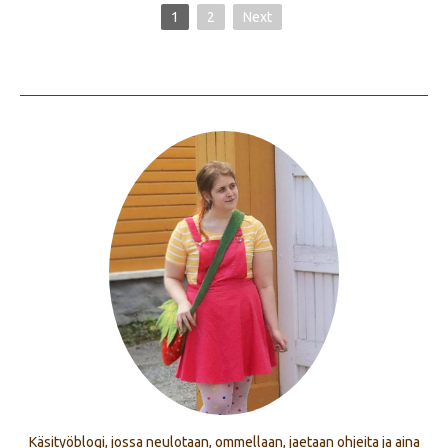
1
2
Next
Käsityöblogi, jossa neulotaan, ommellaan, jaetaan ohjeita ja aina