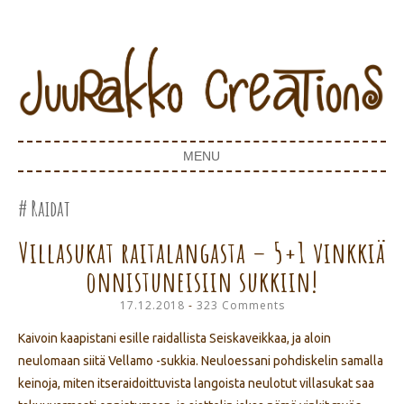
Juurakko Creations
JUURAKKO CREATIONS
MENU
SKIP TO CONTENT
Raidat
Villasukat raitalangasta – 5+1 vinkkiä
onnistuneisiin sukkiin!
17.12.2018
323 Comments
Kaivoin kaapistani esille raidallista Seiskaveikkaa, ja aloin
neulomaan siitä Vellamo -sukkia. Neuloessani pohdiskelin samalla
keinoja, miten itseraidoittuvista langoista neulotut villasukat saa