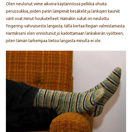
Olen neulonut viime aikoina käytännössä pelkkiä ohuita
perussukkia, joiden pariin lämpimät kesäkelit ja lankojen kauniit
värit ovat minut houkutelleet. Nämäkin sukat on neulottu
fingering-vahvuisesta langasta, tällä kertaa Regian valmistamasta.
Harmikseni olen onnistunut jo kadottamaan lankakerän vyötteen,
joten tämän tarkempaa tietoa langasta minulla ei ole.