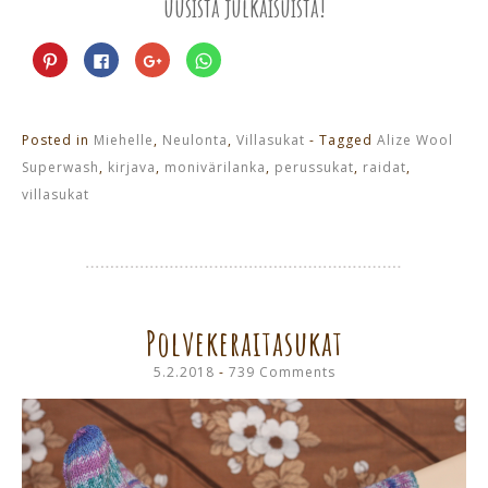
uusista julkaisuista!
Jaa
Jaa
Jaa
Jaa
Pinterest
Facebookissa(Avautuu
Google+
WhatsApp
palvelussa(Avautuu
uudessa
palvelussa(Avautuu
palvelussa(Avautuu
uudessa
ikkunassa)
uudessa
uudessa
ikkunassa)
ikkunassa)
ikkunassa)
Posted in
Miehelle
,
Neulonta
,
Villasukat
- Tagged
Alize Wool
Superwash
,
kirjava
,
monivärilanka
,
perussukat
,
raidat
,
villasukat
Polvekeraitasukat
5.2.2018
739 Comments