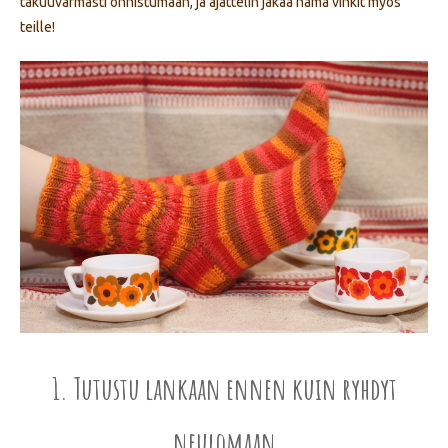
takuuvarmasti onnistumaan, ja ajattelin jakaa nämä vinkit myös
teille!
1. Tutustu lankaan ennen kuin ryhdyt
neulomaan