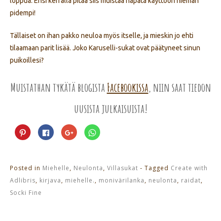
loppua. Ensi kerralla pitää siis muistaa napata käyttöön hieman
pidempi!
Tällaiset on ihan pakko neuloa myös itselle, ja mieskin jo ehti
tilaamaan parit lisää. Joko Karuselli-sukat ovat päätyneet sinun
puikoillesi?
Muistathan tykätä blogista
Facebookissa
, niin saat tiedon
uusista julkaisuista!
Jaa
Jaa
Jaa
Jaa
Pinterest
Facebookissa(Avautuu
Google+
WhatsApp
palvelussa(Avautuu
uudessa
palvelussa(Avautuu
palvelussa(Avautuu
uudessa
ikkunassa)
uudessa
uudessa
ikkunassa)
ikkunassa)
ikkunassa)
Posted in
Miehelle
,
Neulonta
,
Villasukat
- Tagged
Create with
Adlibris
,
kirjava
,
miehelle.
,
monivärilanka
,
neulonta
,
raidat
,
Socki Fine