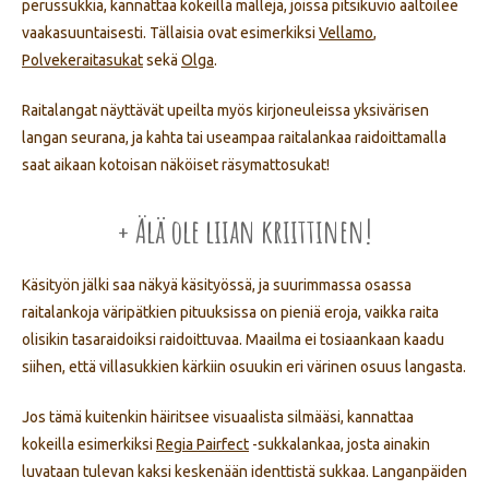
perussukkia, kannattaa kokeilla malleja, joissa pitsikuvio aaltoilee
vaakasuuntaisesti. Tällaisia ovat esimerkiksi
Vellamo
,
Polvekeraitasukat
sekä
Olga
.
Raitalangat näyttävät upeilta myös kirjoneuleissa yksivärisen
langan seurana, ja kahta tai useampaa raitalankaa raidoittamalla
saat aikaan kotoisan näköiset räsymattosukat!
+ Älä ole liian kriittinen!
Käsityön jälki saa näkyä käsityössä, ja suurimmassa osassa
raitalankoja väripätkien pituuksissa on pieniä eroja, vaikka raita
olisikin tasaraidoiksi raidoittuvaa. Maailma ei tosiaankaan kaadu
siihen, että villasukkien kärkiin osuukin eri värinen osuus langasta.
Jos tämä kuitenkin häiritsee visuaalista silmääsi, kannattaa
kokeilla esimerkiksi
Regia Pairfect
-sukkalankaa, josta ainakin
luvataan tulevan kaksi keskenään identtistä sukkaa. Langanpäiden