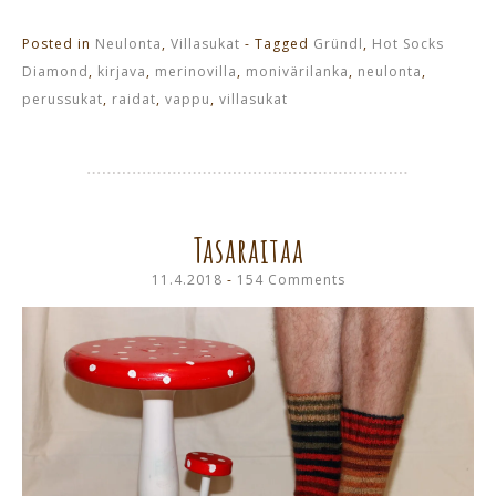
ikkunassa)
ikkunassa)
ikkunassa)
Posted in
Neulonta
,
Villasukat
- Tagged
Gründl
,
Hot Socks
Diamond
,
kirjava
,
merinovilla
,
monivärilanka
,
neulonta
,
perussukat
,
raidat
,
vappu
,
villasukat
Tasaraitaa
11.4.2018
154 Comments