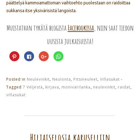
päättelyä kammoamattoman vaihtoehto puolestaan on raidoittaa
sukkansa itse yksivärisistä langoista.
Muistathan tykätä blogista
Facebookissa
, niin saat tiedon
uusista julkaisuista!
Jaa
Jaa
Jaa
Jaa
Pinterest
Facebookissa(Avautuu
Google+
WhatsApp
palvelussa(Avautuu
uudessa
palvelussa(Avautuu
palvelussa(Avautuu
uudessa
ikkunassa)
uudessa
uudessa
ikkunassa)
ikkunassa)
ikkunassa)
Posted in
Neulevinkit
,
Neulonta
,
Pitsineuleet
,
Villasukat
-
Tagged
7 Veljestä
,
kirjava
,
monivärilanka
,
neulevinkit
,
raidat
,
villasukat
Hiljaiselosta karuselliin