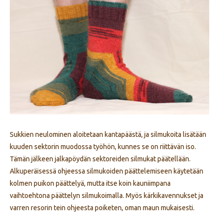
Sukkien neulominen aloitetaan kantapäästä, ja silmukoita lisätään
kuuden sektorin muodossa työhön, kunnes se on riittävän iso.
Tämän jälkeen jalkapöydän sektoreiden silmukat päätellään.
Alkuperäisessä ohjeessa silmukoiden päättelemiseen käytetään
kolmen puikon päättelyä, mutta itse koin kauniimpana
vaihtoehtona päättelyn silmukoimalla. Myös kärkikavennukset ja
varren resorin tein ohjeesta poiketen, oman maun mukaisesti.