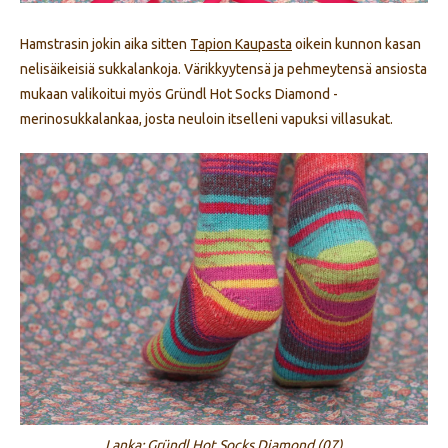
Hamstrasin jokin aika sitten
Tapion Kaupasta
oikein kunnon kasan
nelisäikeisiä sukkalankoja. Värikkyytensä ja pehmeytensä ansiosta
mukaan valikoitui myös Gründl Hot Socks Diamond -
merinosukkalankaa, josta neuloin itselleni vapuksi villasukat.
Lanka: Gründl Hot Socks Diamond (07)