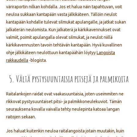
väriraportin nilkan kohdalla. Jos et halua näin tapahtuvan, voit
neuloa sukkaan kantapään vasta jälkikäteen. Tällöin neulot
kantapään kohdalle tulevat silmukat apulangalle, ja jatkat sukan
jalkaterän neulomista. Kun jalkaterä ja kärkikavennukset ovat
valmiit, poimit apulangalla olevat silmukat, ja neulot niillä
kärkikavennusten tavoin tehtävän kantapään. Hyvä kuvallinen
ohje jälkikäteen neulottuun kantapäähän löytyy
Langoista
rakkaudella
-blogista.
5. Vältä pystysuuntaisia pitsejä ja palmikoita
Raitalankojen raidat ovat vaakasuuntaisia, joten useimmiten ne
rikkovat pystysuuntaiset pitsi- ja palmikkoneulekuviot. Tämän
seurauksena kovalla vaivalla tehty neulepinta katoaa langan
raitojen sekaan.
Jos haluat kuitenkin neuloa raitalangoista jotain muutakin, kuin