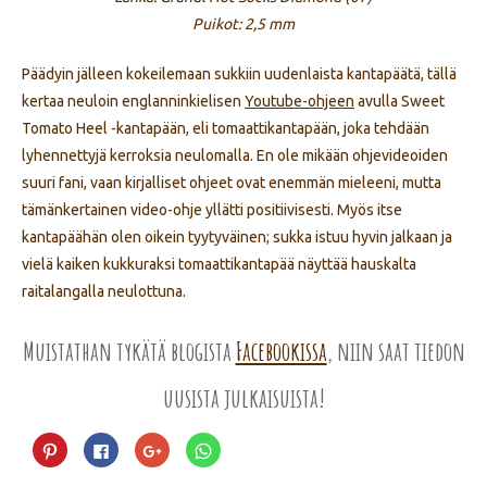
Puikot: 2,5 mm
Päädyin jälleen kokeilemaan sukkiin uudenlaista kantapäätä, tällä
kertaa neuloin englanninkielisen
Youtube-ohjeen
avulla Sweet
Tomato Heel -kantapään, eli tomaattikantapään, joka tehdään
lyhennettyjä kerroksia neulomalla. En ole mikään ohjevideoiden
suuri fani, vaan kirjalliset ohjeet ovat enemmän mieleeni, mutta
tämänkertainen video-ohje yllätti positiivisesti. Myös itse
kantapäähän olen oikein tyytyväinen; sukka istuu hyvin jalkaan ja
vielä kaiken kukkuraksi tomaattikantapää näyttää hauskalta
raitalangalla neulottuna.
Muistathan tykätä blogista
Facebookissa
, niin saat tiedon
uusista julkaisuista!
Jaa
Jaa
Jaa
Jaa
Pinterest
Facebookissa(Avautuu
Google+
WhatsApp
palvelussa(Avautuu
uudessa
palvelussa(Avautuu
palvelussa(Avautuu
uudessa
ikkunassa)
uudessa
uudessa