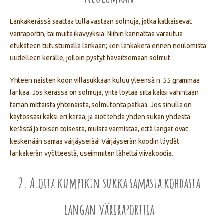
Lankakerässä saattaa tulla vastaan solmuja, jotka katkaisevat
väriraportin, tai muita ikävyyksiä. Niihin kannattaa varautua
etukäteen tutustumalla lankaan; keri lankakerä ennen neulomista
uudelleen kerälle, jolloin pystyt havaitsemaan solmut.
Yhteen naisten koon villasukkaan kuluu yleensä n. 55 grammaa
lankaa. Jos kerässä on solmuja, yritä löytää siitä kaksi vähintään
tämän mittaista yhtenäistä, solmutonta pätkää. Jos sinulla on
käytössäsi kaksi eri kerää, ja aiot tehdä yhden sukan yhdestä
kerästä ja toisen toisesta, muista varmistaa, että langat ovat
keskenään samaa värjäyserää! Värjäyserän koodin löydät
lankakerän vyötteestä, useimmiten läheltä viivakoodia.
2. Aloita kumpikin sukka samasta kohdasta
langan väriraporttia