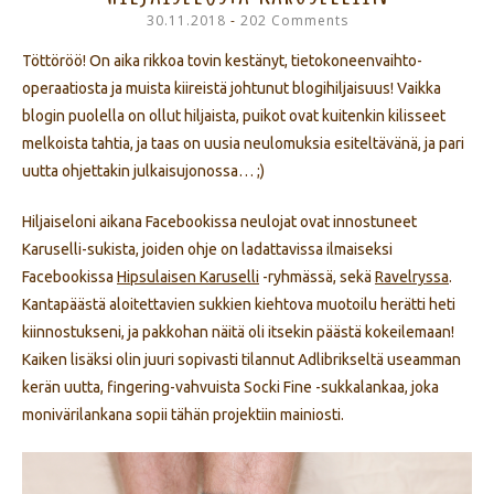
30.11.2018
202 Comments
Töttöröö! On aika rikkoa tovin kestänyt, tietokoneenvaihto-
operaatiosta ja muista kiireistä johtunut blogihiljaisuus! Vaikka
blogin puolella on ollut hiljaista, puikot ovat kuitenkin kilisseet
melkoista tahtia, ja taas on uusia neulomuksia esiteltävänä, ja pari
uutta ohjettakin julkaisujonossa… ;)
Hiljaiseloni aikana Facebookissa neulojat ovat innostuneet
Karuselli-sukista, joiden ohje on ladattavissa ilmaiseksi
Facebookissa
Hipsulaisen Karuselli
-ryhmässä, sekä
Ravelryssa
.
Kantapäästä aloitettavien sukkien kiehtova muotoilu herätti heti
kiinnostukseni, ja pakkohan näitä oli itsekin päästä kokeilemaan!
Kaiken lisäksi olin juuri sopivasti tilannut Adlibrikseltä useamman
kerän uutta, fingering-vahvuista Socki Fine -sukkalankaa, joka
monivärilankana sopii tähän projektiin mainiosti.