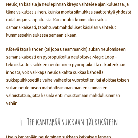
Neulojan käsiala ja neulepinnan kireys vaihtelee ajan kuluessa, ja
tämä vaikuttaa siihen, kuinka monta silmukkaa saat tehtyä yhdestä
raitalangan väripätkästä. Kun neulot kummatkin sukat
samanaikaisesti, tapahtuvat mahdolliset käsialan vaihtelut
kummassakin sukassa samaan aikaan.
Kätevä tapa kahden (tai jopa useammankin) sukan neulomiseen
samanaikaisesti on pyöröpuikoilla neulottava
Magic Loop
-
tekniikka. Jos sukkien neulominen pyöröpuikoilla ei kuitenkaan
innosta, voit vaikkapa neuloa kahta sukkaa kahdella
sukkapuikkosetillä vaihe vaiheelta vuorotellen, tai aloittaa toisen
sukan neulomisen mahdollisimman pian ensimmäisen
valmistuttua, jotta käsiala ehtii muuttumaan mahdollisimman
vähän.
4. Tee kantapää sukkaan jälkikäteen
Usein kantapään neulominen sukkaan katkaisee langan