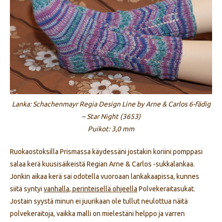
Lanka: Schachenmayr Regia Design Line by Arne & Carlos 6-fädig
– Star Night (3653)
Puikot: 3,0 mm
Ruokaostoksilla Prismassa käydessäni jostakin koriini pomppasi
salaa kerä kuusisäikeistä Regian Arne & Carlos -sukkalankaa.
Jonkin aikaa kerä sai odotella vuoroaan lankakaapissa, kunnes
siitä syntyi
vanhalla, perinteisellä ohjeella
Polvekeraitasukat.
Jostain syystä minun ei juurikaan ole tullut neulottua näitä
polvekeraitoja, vaikka malli on mielestäni helppo ja varren