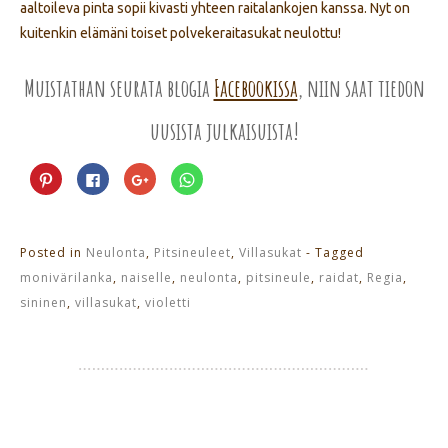
aaltoileva pinta sopii kivasti yhteen raitalankojen kanssa. Nyt on
kuitenkin elämäni toiset polvekeraitasukat neulottu!
Muistathan seurata blogia
Facebookissa
, niin saat tiedon
uusista julkaisuista!
Jaa
Jaa
Jaa
Jaa
Pinterest
Facebookissa(Avautuu
Google+
WhatsApp
palvelussa(Avautuu
uudessa
palvelussa(Avautuu
palvelussa(Avautuu
uudessa
ikkunassa)
uudessa
uudessa
ikkunassa)
ikkunassa)
ikkunassa)
Posted in
Neulonta
,
Pitsineuleet
,
Villasukat
- Tagged
monivärilanka
,
naiselle
,
neulonta
,
pitsineule
,
raidat
,
Regia
,
sininen
,
villasukat
,
violetti