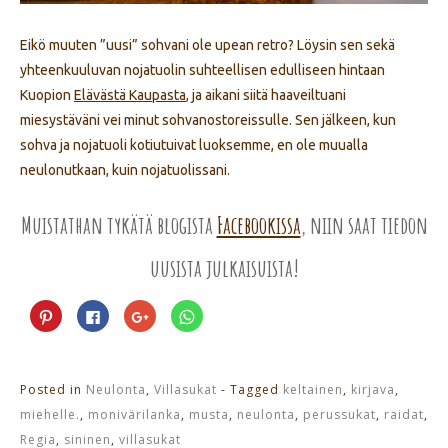
Eikö muuten ”uusi” sohvani ole upean retro? Löysin sen sekä
yhteenkuuluvan nojatuolin suhteellisen edulliseen hintaan
Kuopion
Elävästä Kaupasta
, ja aikani siitä haaveiltuani
miesystäväni vei minut sohvanostoreissulle. Sen jälkeen, kun
sohva ja nojatuoli kotiutuivat luoksemme, en ole muualla
neulonutkaan, kuin nojatuolissani.
Muistathan tykätä blogista
Facebookissa
, niin saat tiedon
uusista julkaisuista!
Jaa
Jaa
Jaa
Jaa
Pinterest
Facebookissa(Avautuu
Google+
WhatsApp
palvelussa(Avautuu
uudessa
palvelussa(Avautuu
palvelussa(Avautuu
uudessa
ikkunassa)
uudessa
uudessa
ikkunassa)
ikkunassa)
ikkunassa)
Posted in
Neulonta
,
Villasukat
- Tagged
keltainen
,
kirjava
,
miehelle.
,
monivärilanka
,
musta
,
neulonta
,
perussukat
,
raidat
,
Regia
,
sininen
,
villasukat