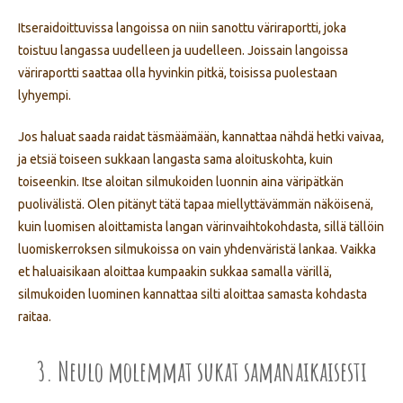
Itseraidoittuvissa langoissa on niin sanottu väriraportti, joka
toistuu langassa uudelleen ja uudelleen. Joissain langoissa
väriraportti saattaa olla hyvinkin pitkä, toisissa puolestaan
lyhyempi.
Jos haluat saada raidat täsmäämään, kannattaa nähdä hetki vaivaa,
ja etsiä toiseen sukkaan langasta sama aloituskohta, kuin
toiseenkin. Itse aloitan silmukoiden luonnin aina väripätkän
puolivälistä. Olen pitänyt tätä tapaa miellyttävämmän näköisenä,
kuin luomisen aloittamista langan värinvaihtokohdasta, sillä tällöin
luomiskerroksen silmukoissa on vain yhdenväristä lankaa. Vaikka
et haluaisikaan aloittaa kumpaakin sukkaa samalla värillä,
silmukoiden luominen kannattaa silti aloittaa samasta kohdasta
raitaa.
3. Neulo molemmat sukat samanaikaisesti