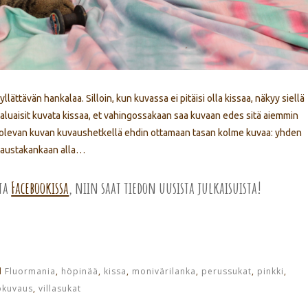
ttävän hankalaa. Silloin, kun kuvassa ei pitäisi olla kissaa, näkyy siellä
haluaisit kuvata kissaa, et vahingossakaan saa kuvaan edes sitä aiemmin
ä olevan kuvan kuvaushetkellä ehdin ottamaan tasan kolme kuvaa: yhden
i taustakankaan alla…
sta
Facebookissa
, niin saat tiedon uusista julkaisuista!
d
Fluormania
,
höpinää
,
kissa
,
monivärilanka
,
perussukat
,
pinkki
,
okuvaus
,
villasukat