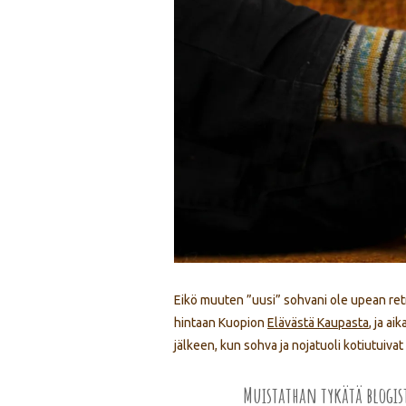
Eikö muuten ”uusi” sohvani ole upean ret
hintaan Kuopion
Elävästä Kaupasta
, ja a
jälkeen, kun sohva ja nojatuoli kotiutuiv
Muistathan tykätä blogi