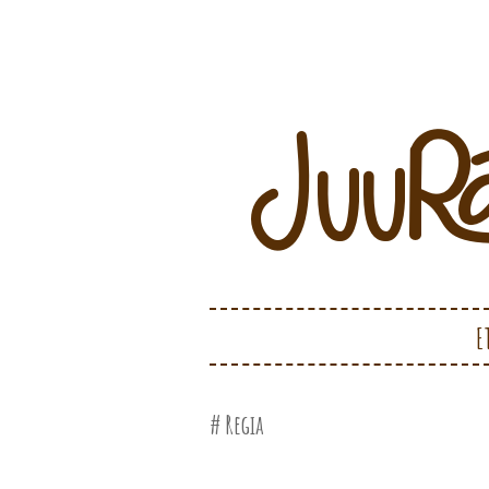
Juurakko Creations
JUURAKKO CRE
SKIP TO CONTENT
E
Regia