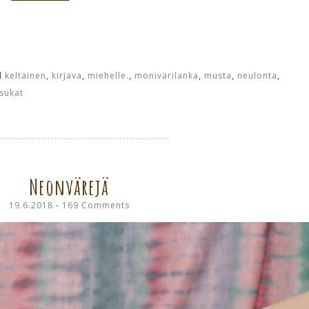
d
keltainen
,
kirjava
,
miehelle.
,
monivärilanka
,
musta
,
neulonta
,
asukat
Neonvärejä
19.6.2018
169 Comments