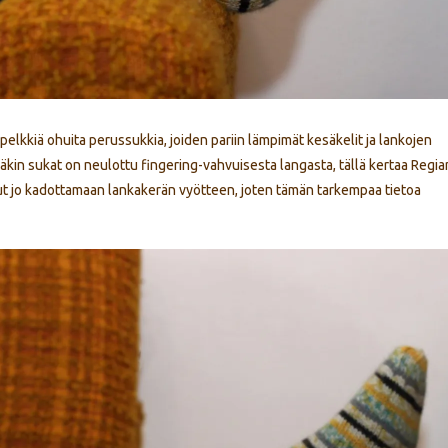
elkkiä ohuita perussukkia, joiden pariin lämpimät kesäkelit ja lankojen
mäkin sukat on neulottu fingering-vahvuisesta langasta, tällä kertaa Regia
t jo kadottamaan lankakerän vyötteen, joten tämän tarkempaa tietoa