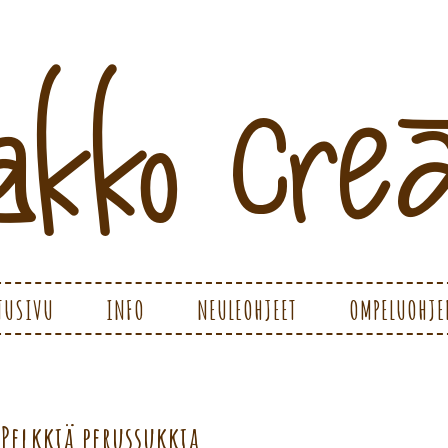
ATIONS
TUSIVU
INFO
NEULEOHJEET
OMPELUOHJE
Pelkkiä perussukkia