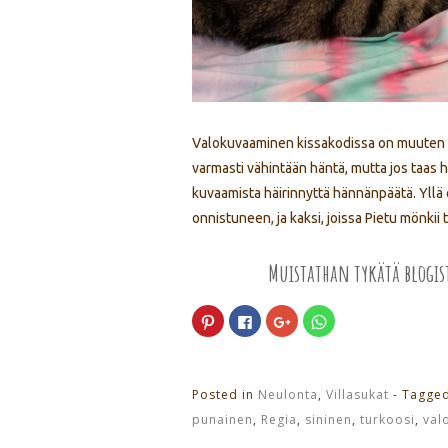
Valokuvaaminen kissakodissa on muuten yllä
varmasti vähintään häntä, mutta jos taas 
kuvaamista häirinnyttä hännänpäätä. Yll
onnistuneen, ja kaksi, joissa Pietu mönki
Muistathan tykätä blogi
Jaa
Jaa
Jaa
Jaa
Pinterest
Facebookissa(Avautuu
Google+
WhatsApp
palvelussa(Avautuu
uudessa
palvelussa(Avautuu
palvelussa(Avautuu
uudessa
ikkunassa)
uudessa
uudessa
ikkunassa)
ikkunassa)
ikkunassa)
Posted in
Neulonta
,
Villasukat
- Tagge
punainen
,
Regia
,
sininen
,
turkoosi
,
val