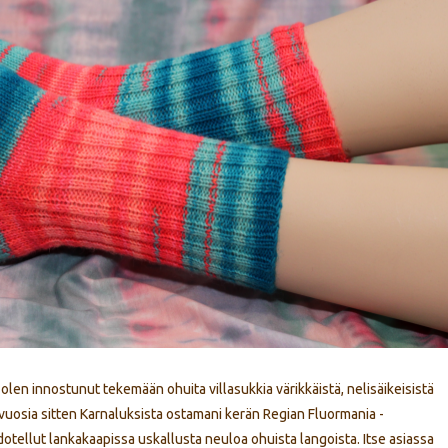
en innostunut tekemään ohuita villasukkia värikkäistä, nelisäikeisistä
i vuosia sitten Karnaluksista ostamani kerän Regian Fluormania -
otellut lankakaapissa uskallusta neuloa ohuista langoista. Itse asiassa