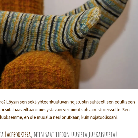
ro? Löysin sen sekä yhteenkuuluvan nojatuolin suhteellisen edulliseen
ikani siitä haaveiltuani miesystäväni vei minut sohvanostoreissulle. Sen
at luoksemme, en ole muualla neulonutkaan, kuin nojatuolissani.
sta
Facebookissa
, niin saat tiedon uusista julkaisuista!