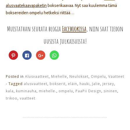
alusvaatekaavapaketin
bokserikaavaa. Nyt saa kuulemma tämä
boksereiden ompelu hetkeksi riittää…
Muistathan seurata blogia
Facebookissa
, niin saat tiedon
uusista julkaisuista!
Jaa
Jaa
Jaa
Jaa
Pinterest
Facebookissa(Avautuu
Google+
WhatsApp
palvelussa(Avautuu
uudessa
palvelussa(Avautuu
palvelussa(Avautuu
uudessa
ikkunassa)
uudessa
uudessa
ikkunassa)
ikkunassa)
ikkunassa)
Posted in
Alusvaatteet
,
Miehelle
,
Neulokset
,
Ompelu
,
Vaatteet
- Tagged
alusvaatteet
,
bokserit
,
eläin
,
hauki
,
Jalie
,
jersey
,
kala
,
kuminauha
,
miehelle.
,
ompelu
,
PaaPii Design
,
sininen
,
trikoo
,
vaatteet