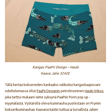
Kangas: PaaPii Design – Hauki
Kaava: Jalie 3242E
Tällä kertaa boksereiden kankaaksi valikoitui kangaskaapissani
odottelemassa ollut
PaaPii Designin
petrolinsininen
Hauki-trikoo
,
joka tarttui mukaani viime syksynä PaaPiin Porin pop up -
myymälästä. Vyötäröllä oleva kuminauha puolestaan on Prymin
bokserikuminauhaa. Kaavana käytin tuttua ja turvallista
Jalien