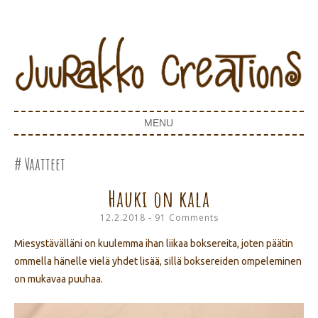
Juurakko Creations
JUURAKKO CREATIONS
MENU
SKIP TO CONTENT
Vaatteet
Hauki on kala
12.2.2018
91 Comments
Miesystävälläni on kuulemma ihan liikaa boksereita, joten päätin
ommella hänelle vielä yhdet lisää, sillä boksereiden ompeleminen
on mukavaa puuhaa.