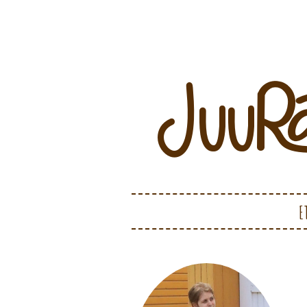
Juurakko Creations
JUURAKKO CRE
SKIP TO CONTENT
E