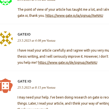
The point of view of your article has taught me a lot, and I 
gate.oi, thank you.
https://www.gate.io/ja/signup/XwNAU
GATEIO
23.5.2023 at 4:08 pm
Vastaa
I have read your article carefully and I agree with you very m
thesis writing, and I will seriously improve it. However, I don
you help me?
https://www.gate.io/de/signup/XwNAU
GATE IO
25.5.2023 at 8:15 pm
Vastaa
I may need your help. I’ve been doing research on gate io recen
things. Later, I read your article, and I think your way of wri