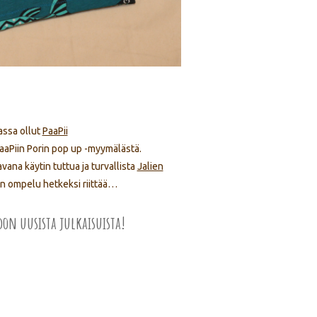
assa ollut
PaaPii
PaaPiin Porin pop up -myymälästä.
na käytin tuttua ja turvallista
Jalien
n ompelu hetkeksi riittää…
edon uusista julkaisuista!