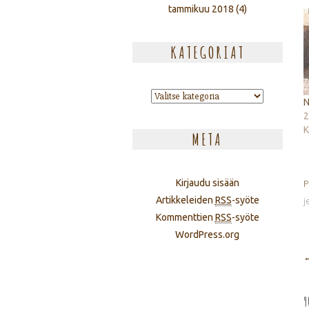
tammikuu 2018
(4)
KATEGORIAT
Kategoriat
N
2
K
META
Kirjaudu sisään
P
Artikkeleiden
RSS
-syöte
j
Kommenttien
RSS
-syöte
WordPress.org
9