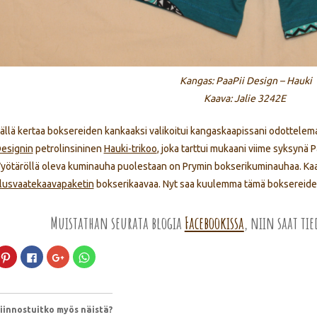
Kangas: PaaPii Design – Hauki
Kaava: Jalie 3242E
ällä kertaa boksereiden kankaaksi valikoitui kangaskaapissani odottelem
esignin
petrolinsininen
Hauki-trikoo
, joka tarttui mukaani viime syksynä 
yötäröllä oleva kuminauha puolestaan on Prymin bokserikuminauhaa. Kaava
lusvaatekaavapaketin
bokserikaavaa. Nyt saa kuulemma tämä boksereide
Muistathan seurata blogia
Facebookissa
, niin saat ti
Jaa
Jaa
Jaa
Jaa
Pinterest
Facebookissa(Avautuu
Google+
WhatsApp
palvelussa(Avautuu
uudessa
palvelussa(Avautuu
palvelussa(Avautuu
uudessa
ikkunassa)
uudessa
uudessa
ikkunassa)
ikkunassa)
ikkunassa)
iinnostuitko myös näistä?