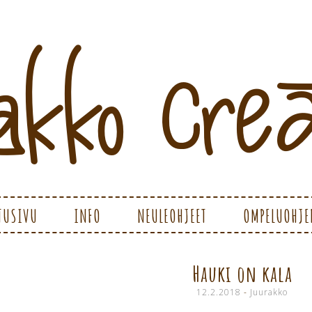
ATIONS
TUSIVU
INFO
NEULEOHJEET
OMPELUOHJE
Hauki on kala
12.2.2018
-
Juurakko