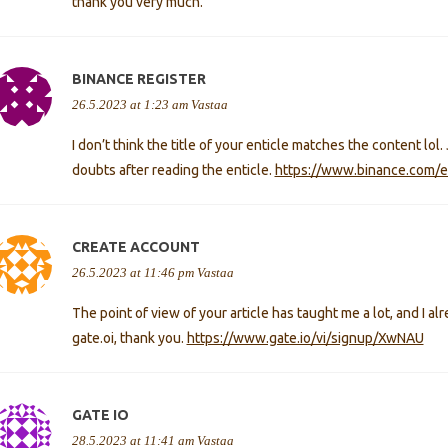
thank you very much.
BINANCE REGISTER
26.5.2023 at 1:23 am
Vastaa
I don’t think the title of your enticle matches the content lol
doubts after reading the enticle.
https://www.binance.com/e
CREATE ACCOUNT
26.5.2023 at 11:46 pm
Vastaa
The point of view of your article has taught me a lot, and I 
gate.oi, thank you.
https://www.gate.io/vi/signup/XwNAU
GATE IO
28.5.2023 at 11:41 am
Vastaa