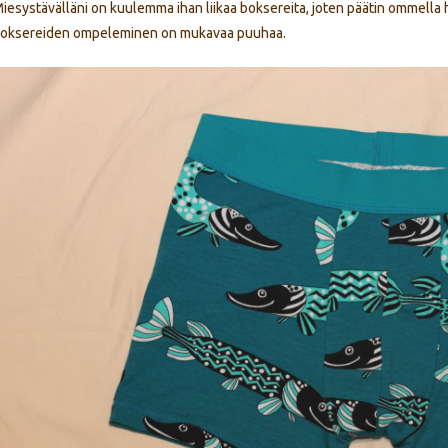
iesystävälläni on kuulemma ihan liikaa boksereita, joten päätin ommella hä
oksereiden ompeleminen on mukavaa puuhaa.