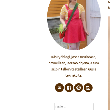
M
b
Käsityöblogi, jossa neulotaan,
ommellaan, jaetaan ohjeita ja aina
silloin tällöin testaillaan uusia
tekniikoita.
Haku: