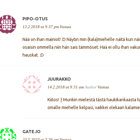
PIPO-OTUS
13.2.2018 at 9:37 pm
Vastaa
Nää on ihan mainiot! :D Näytin min (kala)miehelle näitä kun näin
osaisin ommella niin hän sais tämmöset. Hää ei ollu ihan vaku
hauskat. :D
JUURAKKO
14.2.2018 at 9:31 am
Author
Vastaa
Kiitos! :) Munkin mielestä tästä haukikankaasta 
omalle miehelle kelpasi, vaikkei olekaan kalamie
GATE.IO
23.5.2023 at 3:36 am
Vastaa