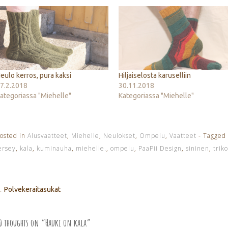
eulo kerros, pura kaksi
Hiljaiselosta karuselliin
7.2.2018
30.11.2018
ategoriassa "Miehelle"
Kategoriassa "Miehelle"
osted in
Alusvaatteet
,
Miehelle
,
Neulokset
,
Ompelu
,
Vaatteet
- Tagged
ersey
,
kala
,
kuminauha
,
miehelle.
,
ompelu
,
PaaPii Design
,
sininen
,
trik
Polvekeraitasukat
←
Post navigation
0 thoughts on “
Hauki on kala
”