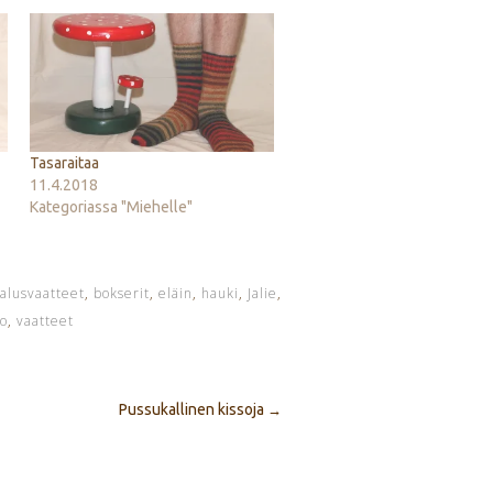
Tasaraitaa
11.4.2018
Kategoriassa "Miehelle"
alusvaatteet
,
bokserit
,
eläin
,
hauki
,
Jalie
,
oo
,
vaatteet
Pussukallinen kissoja
→