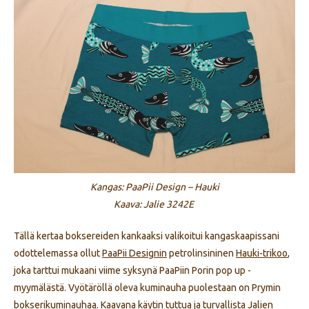
Kangas: PaaPii Design – Hauki
Kaava: Jalie 3242E
Tällä kertaa boksereiden kankaaksi valikoitui kangaskaapissani
odottelemassa ollut
PaaPii Designin
petrolinsininen
Hauki-trikoo
,
joka tarttui mukaani viime syksynä PaaPiin Porin pop up -
myymälästä. Vyötäröllä oleva kuminauha puolestaan on Prymin
bokserikuminauhaa. Kaavana käytin tuttua ja turvallista
Jalien