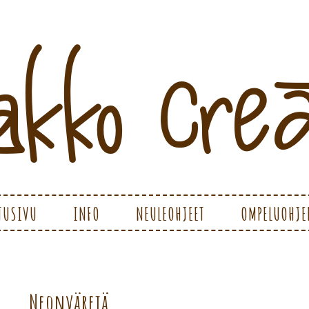
ATIONS
TUSIVU
INFO
NEULEOHJEET
OMPELUOHJE
Neonvärejä