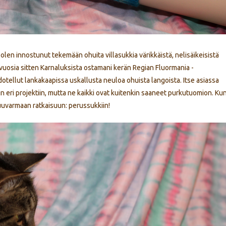
en innostunut tekemään ohuita villasukkia värikkäistä, nelisäikeisistä
i vuosia sitten Karnaluksista ostamani kerän Regian Fluormania -
otellut lankakaapissa uskallusta neuloa ohuista langoista. Itse asiassa
kin eri projektiin, mutta ne kaikki ovat kuitenkin saaneet purkutuomion. Ku
kuuvarmaan ratkaisuun: perussukkiin!