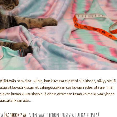
ttävän hankalaa. Silloin, kun kuvassa ei pitäisi olla kissaa, näkyy siellä
haluaisit kuvata kissaa, et vahingossakaan saa kuvaan edes sitä aiemmin
ä olevan kuvan kuvaushetkellä ehdin ottamaan tasan kolme kuvaa: yhden
i taustakankaan alla…
sta
Facebookissa
, niin saat tiedon uusista julkaisuista!