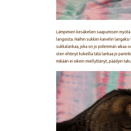
Lämpimien kesäkelien saapumisen myötä ol
langoista. Näihin sukkiin kaivelin langaks
sukkalankaa, joka on jo pidemmän aikaa od
olen ehtinyt kokeilla tätä lankaa jo pariin
mikään ei oikein miellyttänyt, päädyin ta