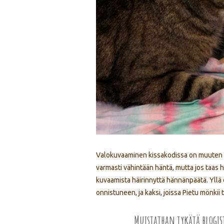
Valokuvaaminen kissakodissa on muuten yllä
varmasti vähintään häntä, mutta jos taas 
kuvaamista häirinnyttä hännänpäätä. Yll
onnistuneen, ja kaksi, joissa Pietu mönki
Muistathan tykätä blogi