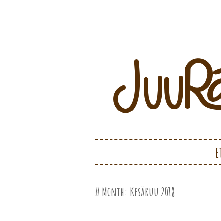
Juurakko Creations
JUURAKKO CRE
SKIP TO CONTENT
E
Month:
Kesäkuu 2018