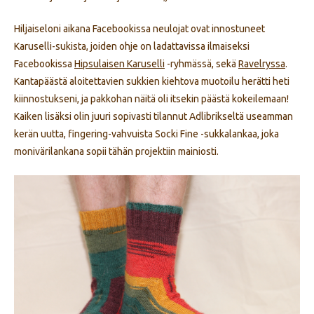
Hiljaiseloni aikana Facebookissa neulojat ovat innostuneet
Karuselli-sukista, joiden ohje on ladattavissa ilmaiseksi
Facebookissa
Hipsulaisen Karuselli
-ryhmässä, sekä
Ravelryssa
.
Kantapäästä aloitettavien sukkien kiehtova muotoilu herätti heti
kiinnostukseni, ja pakkohan näitä oli itsekin päästä kokeilemaan!
Kaiken lisäksi olin juuri sopivasti tilannut Adlibrikseltä useamman
kerän uutta, fingering-vahvuista Socki Fine -sukkalankaa, joka
monivärilankana sopii tähän projektiin mainiosti.