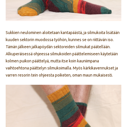
Sukkien neulominen aloitetaan kantapäästä, ja silmukoita lisätään
kuuden sektorin muodossa työhön, kunnes se on riittävän iso.
Tämän jälkeen jalkapöydän sektoreiden silmukat päätellään.
Alkuperäisessä ohjeessa silmukoiden päättelemiseen käytetään
kolmen puikon päättelyä, mutta itse koin kauniimpana
vaihtoehtona päättelyn silmukoimalla. Myös kärkikavennukset ja
varren resorin tein ohjeesta poiketen, oman maun mukaisesti.