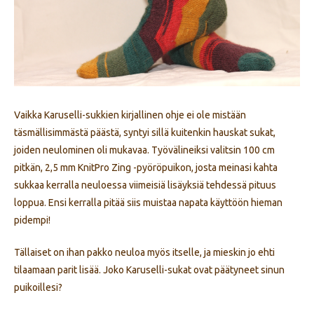
Vaikka Karuselli-sukkien kirjallinen ohje ei ole mistään
täsmällisimmästä päästä, syntyi sillä kuitenkin hauskat sukat,
joiden neulominen oli mukavaa. Työvälineiksi valitsin 100 cm
pitkän, 2,5 mm KnitPro Zing -pyöröpuikon, josta meinasi kahta
sukkaa kerralla neuloessa viimeisiä lisäyksiä tehdessä pituus
loppua. Ensi kerralla pitää siis muistaa napata käyttöön hieman
pidempi!
Tällaiset on ihan pakko neuloa myös itselle, ja mieskin jo ehti
tilaamaan parit lisää. Joko Karuselli-sukat ovat päätyneet sinun
puikoillesi?