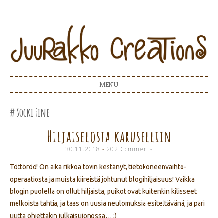
Juurakko Creations
JUURAKKO CREATIONS
MENU
SKIP TO CONTENT
Socki Fine
Hiljaiselosta karuselliin
30.11.2018
202 Comments
Töttöröö! On aika rikkoa tovin kestänyt, tietokoneenvaihto-
operaatiosta ja muista kiireistä johtunut blogihiljaisuus! Vaikka
blogin puolella on ollut hiljaista, puikot ovat kuitenkin kilisseet
melkoista tahtia, ja taas on uusia neulomuksia esiteltävänä, ja pari
uutta ohjettakin julkaisujonossa… ;)