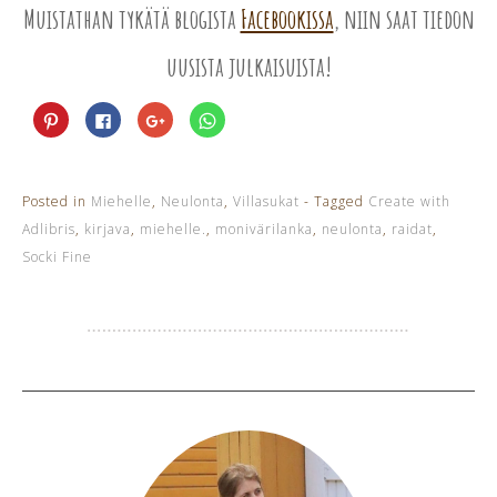
Muistathan tykätä blogista
Facebookissa
, niin saat tiedon
uusista julkaisuista!
Jaa
Jaa
Jaa
Jaa
Pinterest
Facebookissa(Avautuu
Google+
WhatsApp
palvelussa(Avautuu
uudessa
palvelussa(Avautuu
palvelussa(Avautuu
uudessa
ikkunassa)
uudessa
uudessa
ikkunassa)
ikkunassa)
ikkunassa)
Posted in
Miehelle
,
Neulonta
,
Villasukat
- Tagged
Create with
Adlibris
,
kirjava
,
miehelle.
,
monivärilanka
,
neulonta
,
raidat
,
Socki Fine